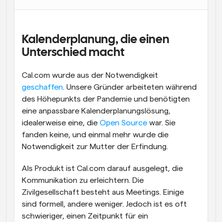
Arbeitsabläufe
Automatisieren Sie die Planung und Erinnerungen
Kalenderplanung, die einen 
Blog
Unterschied macht
Bleiben Sie auf dem Laufenden über die neuesten 
Nachrichten und Updates.
Cal.com wurde aus der Notwendigkeit 
Supercharged Planung mit KI-gestützten Anrufen
geschaffen
Sofortige Besprechungen
. Unsere Gründer arbeiteten während 
Treffen Sie sich in wenigen Minuten mit Kunden
des Höhepunkts der Pandemie und benötigten 
eine anpassbare Kalenderplanungslösung, 
idealerweise eine, die 
Dynamische Gruppenlinks
Open Source
 war. Sie 
Nahtlos Meetings mit mehreren Personen buchen
fanden keine, und einmal mehr wurde die 
Notwendigkeit zur Mutter der Erfindung.
Webhooks
Erhalten Sie eine Benachrichtigung, wenn etwas 
Als Produkt ist Cal.com darauf ausgelegt, die 
passiert
Kommunikation zu erleichtern. Die 
Zivilgesellschaft besteht aus Meetings. Einige 
sind formell, andere weniger. Jedoch ist es oft 
schwieriger, einen Zeitpunkt für ein 