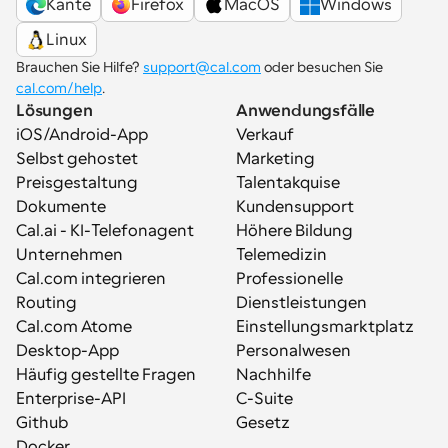
Kante
Firefox
MacOS
Windows
Linux
Brauchen Sie Hilfe? 
support@cal.com
 oder besuchen Sie 
cal.com/help
.
Lösungen
Anwendungsfälle
iOS/Android-App
Verkauf
Selbst gehostet
Marketing
Preisgestaltung
Talentakquise
Dokumente
Kundensupport
Cal.ai - KI-Telefonagent
Höhere Bildung
Unternehmen
Telemedizin
Cal.com integrieren
Professionelle 
Routing
Dienstleistungen
Cal.com Atome
Einstellungsmarktplatz
Desktop-App
Personalwesen
Häufig gestellte Fragen
Nachhilfe
Enterprise-API
C-Suite
Github
Gesetz
Docker