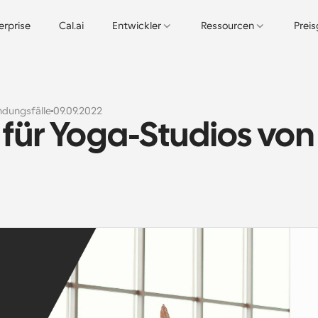
erprise
Cal.ai
Entwickler
Ressourcen
Prei
dungsfälle
09.09.2022
für Yoga-Studios von 