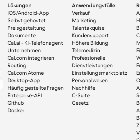
Lösungen
Anwendungsfälle
R
iOS/Android-App
Verkauf
A
Selbst gehostet
Marketing
H
Preisgestaltung
Talentakquise
B
Dokumente
Kundensupport
C
Cal.ai - KI-Telefonagent
Höhere Bildung
M
Unternehmen
Telemedizin
E
Cal.com integrieren
Professionelle 
W
Routing
Dienstleistungen
E
Cal.com Atome
Einstellungsmarktplatz
E
Desktop-App
Personalwesen
Häufig gestellte Fragen
Nachhilfe
A
Enterprise-API
C-Suite
S
Github
Gesetz
B
Docker
A
B
Z
V