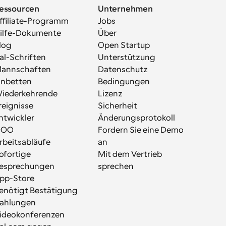
essourcen
Unternehmen
ffiliate-Programm
Jobs
ilfe-Dokumente
Über
log
Open Startup
al-Schriften
Unterstützung
annschaften
Datenschutz
inbetten
Bedingungen
iederkehrende 
Lizenz
reignisse
Sicherheit
ntwickler
Änderungsprotokoll
OOO
Fordern Sie eine Demo 
rbeitsabläufe
an
ofortige 
Mit dem Vertrieb 
esprechungen
sprechen
pp-Store
enötigt Bestätigung
ahlungen
ideokonferenzen