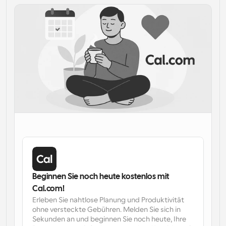
Arbeitsabläufe
Automatisieren Sie die Planung und Erinnerungen
Blog
Bleiben Sie auf dem Laufenden über die neuesten 
Nachrichten und Updates.
Supercharged Planung mit KI-gestützten Anrufen
Sofortige Besprechungen
Treffen Sie sich in wenigen Minuten mit Kunden
Dynamische Gruppenlinks
Nahtlos Meetings mit mehreren Personen buchen
Webhooks
Erhalten Sie eine Benachrichtigung, wenn etwas 
passiert
Beginnen Sie noch heute kostenlos mit 
Cal.com!
Erleben Sie nahtlose Planung und Produktivität 
ohne versteckte Gebühren. Melden Sie sich in 
Sekunden an und beginnen Sie noch heute, Ihre 