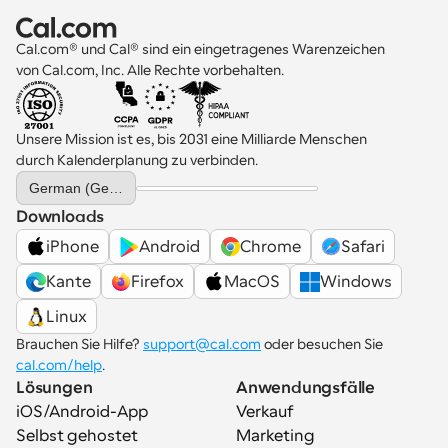
Cal.com® und Cal® sind ein eingetragenes Warenzeichen 
von Cal.com, Inc. Alle Rechte vorbehalten.
Unsere Mission ist es, bis 2031 eine Milliarde Menschen 
durch Kalenderplanung zu verbinden.
Select Language
German (Germany)
Downloads
iPhone
Android
Chrome
Safari
Kante
Firefox
MacOS
Windows
Linux
Brauchen Sie Hilfe? 
support@cal.com
 oder besuchen Sie 
cal.com/help
.
Lösungen
Anwendungsfälle
iOS/Android-App
Verkauf
Selbst gehostet
Marketing