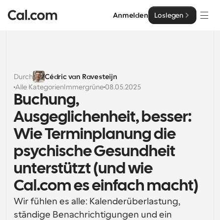
Anmelden
Loslegen
Lösungen
Lösungen
Durch
Cédric van Ravesteijn
Alle Kategorien
Immergrüne
08.05.2025
Nach Teamgröße
Enterprise
Buchung, 
Für Einzelpersonen
Ausgeglichenheit, besser: 
Persönliche Terminplanung einfach gemacht
Cal.ai
Wie Terminplanung die 
Für Teams
psychische Gesundheit 
Kollaborative Planung für Gruppen
Entwickler
unterstützt (und wie 
Für Entwickler
Entwicklerdokumentation
Ressourcen
Cal.com es einfach macht)
Leistungsstarke Funktionen und Integrationen
Dokumentation für die Cal.com-Plattform
Wir fühlen es alle: Kalenderüberlastung, 
API
Preisgestaltung
API
Für Unternehmen
Erstellen Sie Ihre eigenen Integrationen mit unserer 
ständige Benachrichtigungen und ein 