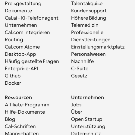
Preisgestaltung
Talentakquise
Dokumente
Kundensupport
Cal.ai - KI-Telefonagent
Höhere Bildung
Unternehmen
Telemedizin
Cal.com integrieren
Professionelle 
Routing
Dienstleistungen
Cal.com Atome
Einstellungsmarktplatz
Desktop-App
Personalwesen
Häufig gestellte Fragen
Nachhilfe
Enterprise-API
C-Suite
Github
Gesetz
Docker
Ressourcen
Unternehmen
Affiliate-Programm
Jobs
Hilfe-Dokumente
Über
Blog
Open Startup
Cal-Schriften
Unterstützung
Mannschaften
Datenschutz