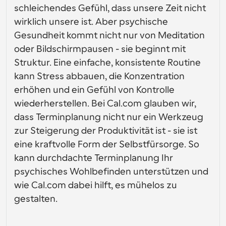
Erstellen Sie Ihre eigenen Integrationen mit unserer 
öffentlichen API
Enterprise-Level-Planungslösungen
schleichendes Gefühl, dass unsere Zeit nicht 
öffentlichen API
Durch den 
wirklich unsere ist. Aber psychische 
App-Store
Planungskomponenten
Anwendung
Gesundheit kommt nicht nur von Meditation 
Integriere dich mit deinen Lieblings-Apps
sfall
Verwenden Sie unsere React-Atome, um Ihrer 
Anwendung eine Planung hinzuzufügen.
oder Bildschirmpausen - sie beginnt mit 
Rekrutierung
Unterstützung
Kollektive Veranstaltungen
Struktur. Eine einfache, konsistente Routine 
OAuth-Client erstellen
Veranstaltungen mit mehreren Teilnehmern planen
kann Stress abbauen, die Konzentration 
Integrieren Sie Cal.com mit OAuth
Gesundheitsversor
erhöhen und ein Gefühl von Kontrolle 
Hilfe-Dokumente
Verkauf
gung
Müssen Sie mehr über unser System erfahren? 
wiederherstellen. Bei Cal.com glauben wir, 
Überprüfen Sie die Hilfedokumente.
dass Terminplanung nicht nur ein Werkzeug 
HR
Telemedizin
zur Steigerung der Produktivität ist - sie ist 
Einbetten
eine kraftvolle Form der Selbstfürsorge. So 
Binden Sie Cal.com in Ihre Website ein
kann durchdachte Terminplanung Ihr 
Bildung
Marketing
Außer Haus
psychisches Wohlbefinden unterstützen und 
Vereinbaren Sie mühelos Freizeit
wie Cal.com dabei hilft, es mühelos zu 
gestalten.
Probieren Sie Cal.ai jetzt aus!
Zahlungen
Zahlungen für Buchungen akzeptieren