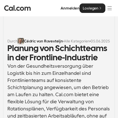
Anmelden
Loslegen
Lösungen
Lösungen
Durch
Cédric van Ravesteijn
Alle Kategorien
05.06.2025
Planung von Schichtteams 
Nach Teamgröße
Enterprise
in der Frontline-Industrie
Für Einzelpersonen
Persönliche Terminplanung einfach gemacht
Von der Gesundheitsversorgung über 
Cal.ai
Logistik bis hin zum Einzelhandel sind 
Für Teams
Frontlinienteams auf konsistente 
Kollaborative Planung für Gruppen
Entwickler
Schichtplanung angewiesen, um den Betrieb 
am Laufen zu halten. Cal.com bietet eine 
Für Entwickler
Entwicklerdokumentation
Ressourcen
Leistungsstarke Funktionen und Integrationen
flexible Lösung für die Verwaltung von 
Dokumentation für die Cal.com-Plattform
Rotationsplänen, Verfügbarkeit des Personals 
API
Preisgestaltung
API
Für Unternehmen
Erstellen Sie Ihre eigenen Integrationen mit unserer 
und zeitbasierten Arbeitsabläufen, ohne auf 