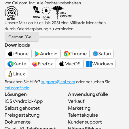
von Cal.com, Inc. Alle Rechte vorbehalten.
Unsere Mission ist es, bis 2031 eine Milliarde Menschen 
durch Kalenderplanung zu verbinden.
Select Language
German (Germany)
Downloads
iPhone
Android
Chrome
Safari
Kante
Firefox
MacOS
Windows
Linux
Brauchen Sie Hilfe? 
support@cal.com
 oder besuchen Sie 
cal.com/help
.
Lösungen
Anwendungsfälle
iOS/Android-App
Verkauf
Selbst gehostet
Marketing
Preisgestaltung
Talentakquise
Dokumente
Kundensupport