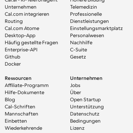
Cal.ai - KI-Telefonagent
Höhere Bildung
Unternehmen
Telemedizin
Cal.com integrieren
Professionelle 
Routing
Dienstleistungen
Cal.com Atome
Einstellungsmarktplatz
Desktop-App
Personalwesen
Häufig gestellte Fragen
Nachhilfe
Enterprise-API
C-Suite
Github
Gesetz
Docker
Ressourcen
Unternehmen
Affiliate-Programm
Jobs
Hilfe-Dokumente
Über
Blog
Open Startup
Cal-Schriften
Unterstützung
Mannschaften
Datenschutz
Einbetten
Bedingungen
Wiederkehrende 
Lizenz