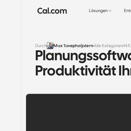
Lösungen
Ent
Durch
Max Tavepholjalern
Alle Kategorien
14.1
Planungssoftwar
Produktivität I