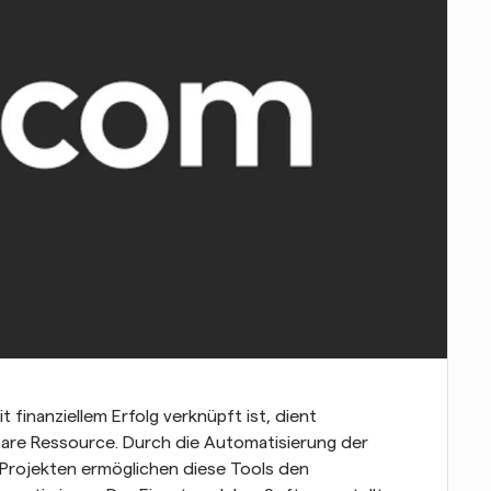
In einer Ära, in der Zeitmanagement direkt mit finanziellem Erfolg verknüpft ist, dient 
bare Ressource. Durch die Automatisierung der 
rojekten ermöglichen diese Tools den 