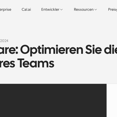
erprise
Cal.ai
Entwickler
Ressourcen
Prei
1.2024
e: Optimieren Sie die
hres Teams