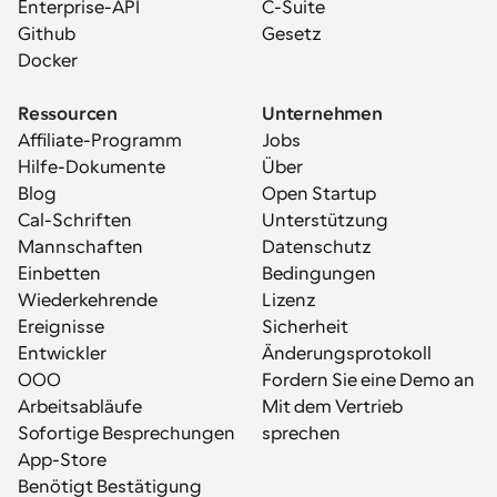
Enterprise-API
C-Suite
Github
Gesetz
Docker
Ressourcen
Unternehmen
Affiliate-Programm
Jobs
Hilfe-Dokumente
Über
Blog
Open Startup
Cal-Schriften
Unterstützung
Mannschaften
Datenschutz
Einbetten
Bedingungen
Wiederkehrende 
Lizenz
Ereignisse
Sicherheit
Entwickler
Änderungsprotokoll
OOO
Fordern Sie eine Demo an
Arbeitsabläufe
Mit dem Vertrieb 
Sofortige Besprechungen
sprechen
App-Store
Benötigt Bestätigung