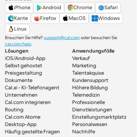
iPhone
Android
Chrome
Safari
Kante
Firefox
MacOS
Windows
Linux
Brauchen Sie Hilfe? 
support@cal.com
 oder besuchen Sie 
cal.com/help
.
Lösungen
Anwendungsfälle
iOS/Android-App
Verkauf
Selbst gehostet
Marketing
Preisgestaltung
Talentakquise
Dokumente
Kundensupport
Cal.ai - KI-Telefonagent
Höhere Bildung
Unternehmen
Telemedizin
Cal.com integrieren
Professionelle 
Routing
Dienstleistungen
Cal.com Atome
Einstellungsmarktplatz
Desktop-App
Personalwesen
Häufig gestellte Fragen
Nachhilfe