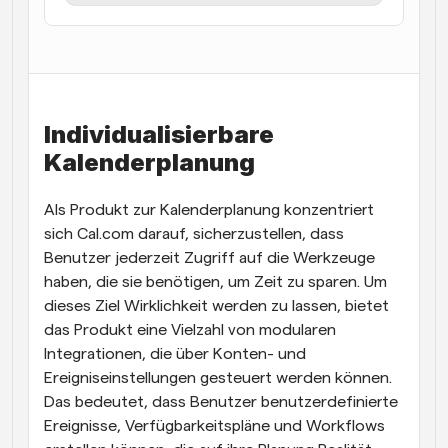
Arbeitsabläufe
Automatisieren Sie die Planung und Erinnerungen
Blog
Bleiben Sie auf dem Laufenden über die neuesten 
Individualisierbare 
Nachrichten und Updates.
Supercharged Planung mit KI-gestützten Anrufen
Kalenderplanung
Sofortige Besprechungen
Treffen Sie sich in wenigen Minuten mit Kunden
Als Produkt zur Kalenderplanung konzentriert 
sich Cal.com darauf, sicherzustellen, dass 
Dynamische Gruppenlinks
Benutzer jederzeit Zugriff auf die Werkzeuge 
Nahtlos Meetings mit mehreren Personen buchen
haben, die sie benötigen, um Zeit zu sparen. Um 
dieses Ziel Wirklichkeit werden zu lassen, bietet 
Webhooks
das Produkt eine Vielzahl von modularen 
Erhalten Sie eine Benachrichtigung, wenn etwas 
passiert
Integrationen, die über Konten- und 
Ereigniseinstellungen gesteuert werden können. 
Das bedeutet, dass Benutzer benutzerdefinierte 
Ereignisse, Verfügbarkeitspläne und Workflows 