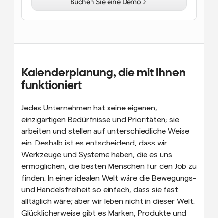
Buchen Sie eine Demo
Arbeitsabläufe
Automatisieren Sie die Planung und Erinnerungen
Blog
Bleiben Sie auf dem Laufenden über die neuesten 
Nachrichten und Updates.
Kalenderplanung, die mit Ihnen 
Supercharged Planung mit KI-gestützten Anrufen
funktioniert
Sofortige Besprechungen
Treffen Sie sich in wenigen Minuten mit Kunden
Jedes Unternehmen hat seine eigenen, 
einzigartigen Bedürfnisse und Prioritäten; sie 
Dynamische Gruppenlinks
Nahtlos Meetings mit mehreren Personen buchen
arbeiten und stellen auf unterschiedliche Weise 
ein. Deshalb ist es entscheidend, dass wir 
Webhooks
Werkzeuge und Systeme haben, die es uns 
Erhalten Sie eine Benachrichtigung, wenn etwas 
ermöglichen, die besten Menschen für den Job zu 
passiert
finden. In einer idealen Welt wäre die Bewegungs- 
und Handelsfreiheit so einfach, dass sie fast 
alltäglich wäre; aber wir leben nicht in dieser Welt. 
Glücklicherweise gibt es Marken, Produkte und 