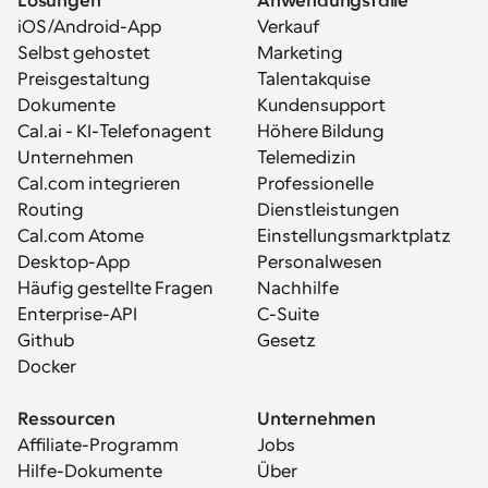
Lösungen
Anwendungsfälle
iOS/Android-App
Verkauf
Selbst gehostet
Marketing
Preisgestaltung
Talentakquise
Dokumente
Kundensupport
Cal.ai - KI-Telefonagent
Höhere Bildung
Unternehmen
Telemedizin
Cal.com integrieren
Professionelle 
Routing
Dienstleistungen
Cal.com Atome
Einstellungsmarktplatz
Desktop-App
Personalwesen
Häufig gestellte Fragen
Nachhilfe
Enterprise-API
C-Suite
Github
Gesetz
Docker
Ressourcen
Unternehmen
Affiliate-Programm
Jobs
Hilfe-Dokumente
Über