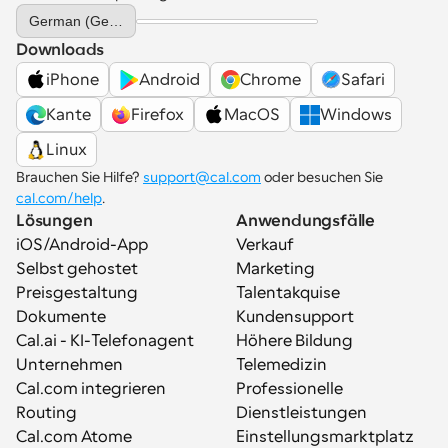
Select Language
German (Germany)
Downloads
iPhone
Android
Chrome
Safari
Kante
Firefox
MacOS
Windows
Linux
Brauchen Sie Hilfe? 
support@cal.com
 oder besuchen Sie 
cal.com/help
.
Lösungen
Anwendungsfälle
iOS/Android-App
Verkauf
Selbst gehostet
Marketing
Preisgestaltung
Talentakquise
Dokumente
Kundensupport
Cal.ai - KI-Telefonagent
Höhere Bildung
Unternehmen
Telemedizin
Cal.com integrieren
Professionelle 
Routing
Dienstleistungen
Cal.com Atome
Einstellungsmarktplatz