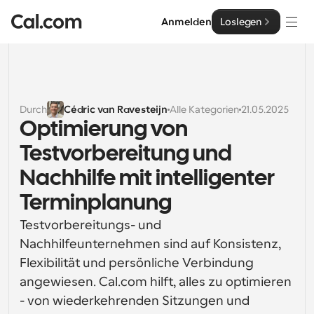
Anmelden
Loslegen
Lösungen
Lösungen
Durch
Cédric van Ravesteijn
Alle Kategorien
21.05.2025
Optimierung von 
Nach Teamgröße
Enterprise
Testvorbereitung und 
Für Einzelpersonen
Persönliche Terminplanung einfach gemacht
Nachhilfe mit intelligenter 
Cal.ai
Terminplanung
Für Teams
Kollaborative Planung für Gruppen
Entwickler
Testvorbereitungs- und 
Nachhilfeunternehmen sind auf Konsistenz, 
Für Entwickler
Entwicklerdokumentation
Ressourcen
Flexibilität und persönliche Verbindung 
Leistungsstarke Funktionen und Integrationen
Dokumentation für die Cal.com-Plattform
angewiesen. Cal.com hilft, alles zu optimieren 
API
- von wiederkehrenden Sitzungen und 
Preisgestaltung
API
Für Unternehmen
Erstellen Sie Ihre eigenen Integrationen mit unserer 