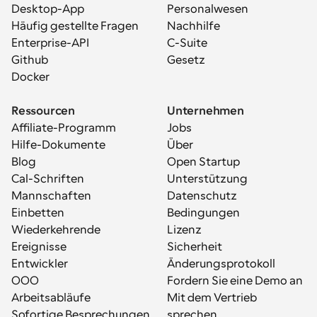
Desktop-App
Personalwesen
Häufig gestellte Fragen
Nachhilfe
Enterprise-API
C-Suite
Github
Gesetz
Docker
Ressourcen
Unternehmen
Affiliate-Programm
Jobs
Hilfe-Dokumente
Über
Blog
Open Startup
Cal-Schriften
Unterstützung
Mannschaften
Datenschutz
Einbetten
Bedingungen
Wiederkehrende 
Lizenz
Ereignisse
Sicherheit
Entwickler
Änderungsprotokoll
OOO
Fordern Sie eine Demo an
Arbeitsabläufe
Mit dem Vertrieb 
Sofortige Besprechungen
sprechen