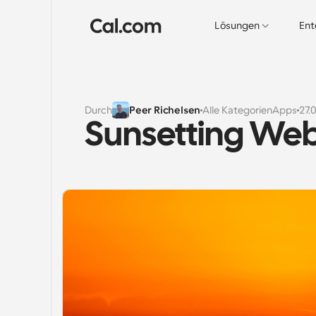
Lösungen
Ent
Durch
Peer Richelsen
Alle Kategorien
Apps
27.
Sunsetting We