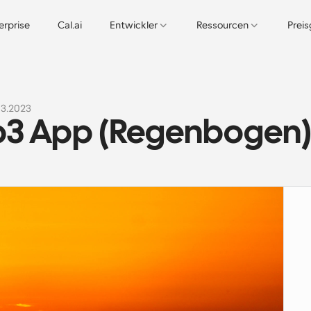
erprise
Cal.ai
Entwickler
Ressourcen
Prei
03.2023
b3 App (Regenbogen