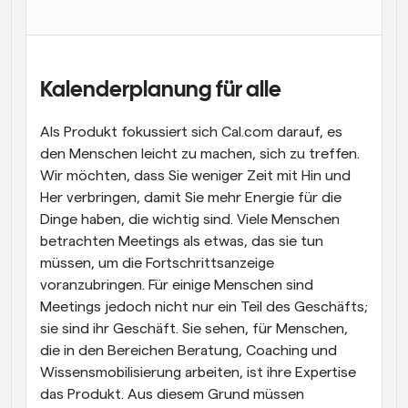
Arbeitsabläufe
Automatisieren Sie die Planung und Erinnerungen
Blog
Kalenderplanung für alle
Bleiben Sie auf dem Laufenden über die neuesten 
Nachrichten und Updates.
Als Produkt fokussiert sich Cal.com darauf, es 
Supercharged Planung mit KI-gestützten Anrufen
den Menschen leicht zu machen, sich zu treffen. 
Sofortige Besprechungen
Wir möchten, dass Sie weniger Zeit mit Hin und 
Treffen Sie sich in wenigen Minuten mit Kunden
Her verbringen, damit Sie mehr Energie für die 
Dinge haben, die wichtig sind. Viele Menschen 
Dynamische Gruppenlinks
betrachten Meetings als etwas, das sie tun 
Nahtlos Meetings mit mehreren Personen buchen
müssen, um die Fortschrittsanzeige 
Webhooks
voranzubringen. Für einige Menschen sind 
Erhalten Sie eine Benachrichtigung, wenn etwas 
Meetings jedoch nicht nur ein Teil des Geschäfts; 
passiert
sie sind ihr Geschäft. Sie sehen, für Menschen, 
die in den Bereichen Beratung, Coaching und 
Wissensmobilisierung arbeiten, ist ihre Expertise 
das Produkt. Aus diesem Grund müssen 