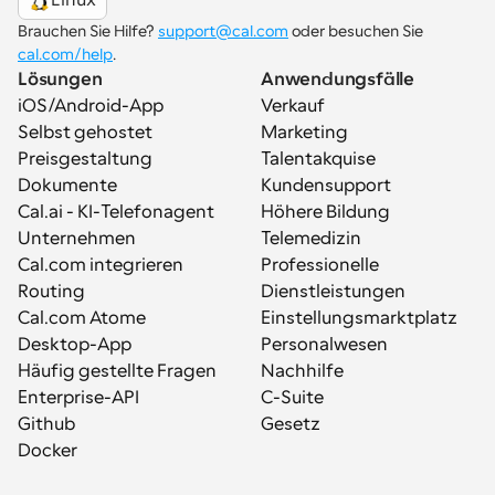
Linux
Brauchen Sie Hilfe? 
support@cal.com
 oder besuchen Sie 
cal.com/help
.
Lösungen
Anwendungsfälle
iOS/Android-App
Verkauf
Selbst gehostet
Marketing
Preisgestaltung
Talentakquise
Dokumente
Kundensupport
Cal.ai - KI-Telefonagent
Höhere Bildung
Unternehmen
Telemedizin
Cal.com integrieren
Professionelle 
Routing
Dienstleistungen
Cal.com Atome
Einstellungsmarktplatz
Desktop-App
Personalwesen
Häufig gestellte Fragen
Nachhilfe
Enterprise-API
C-Suite
Github
Gesetz
Docker