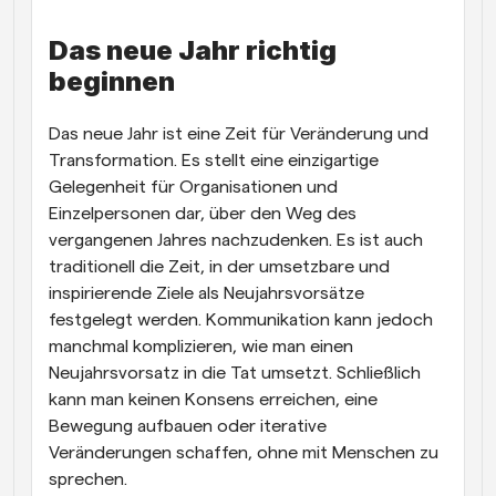
Arbeitsabläufe
Das neue Jahr richtig 
Automatisieren Sie die Planung und Erinnerungen
beginnen
Blog
Bleiben Sie auf dem Laufenden über die neuesten 
Das neue Jahr ist eine Zeit für Veränderung und 
Nachrichten und Updates.
Transformation. Es stellt eine einzigartige 
Supercharged Planung mit KI-gestützten Anrufen
Gelegenheit für Organisationen und 
Sofortige Besprechungen
Einzelpersonen dar, über den Weg des 
Treffen Sie sich in wenigen Minuten mit Kunden
vergangenen Jahres nachzudenken. Es ist auch 
traditionell die Zeit, in der umsetzbare und 
Dynamische Gruppenlinks
inspirierende Ziele als Neujahrsvorsätze 
Nahtlos Meetings mit mehreren Personen buchen
festgelegt werden. Kommunikation kann jedoch 
Webhooks
manchmal komplizieren, wie man einen 
Erhalten Sie eine Benachrichtigung, wenn etwas 
Neujahrsvorsatz in die Tat umsetzt. Schließlich 
passiert
kann man keinen Konsens erreichen, eine 
Bewegung aufbauen oder iterative 
Veränderungen schaffen, ohne mit Menschen zu 
sprechen.