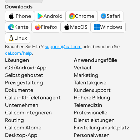
Downloads
iPhone
Android
Chrome
Safari
Kante
Firefox
MacOS
Windows
Linux
Brauchen Sie Hilfe? 
support@cal.com
 oder besuchen Sie 
cal.com/help
.
Lösungen
Anwendungsfälle
iOS/Android-App
Verkauf
Selbst gehostet
Marketing
Preisgestaltung
Talentakquise
Dokumente
Kundensupport
Cal.ai - KI-Telefonagent
Höhere Bildung
Unternehmen
Telemedizin
Cal.com integrieren
Professionelle 
Routing
Dienstleistungen
Cal.com Atome
Einstellungsmarktplatz
Desktop-App
Personalwesen