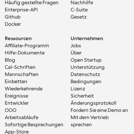
Häufig gestellte Fragen
Nachhilfe
Enterprise-API
C-Suite
Github
Gesetz
Docker
Ressourcen
Unternehmen
Affiliate-Programm
Jobs
Hilfe-Dokumente
Über
Blog
Open Startup
Cal-Schriften
Unterstützung
Mannschaften
Datenschutz
Einbetten
Bedingungen
Wiederkehrende 
Lizenz
Ereignisse
Sicherheit
Entwickler
Änderungsprotokoll
OOO
Fordern Sie eine Demo an
Arbeitsabläufe
Mit dem Vertrieb 
Sofortige Besprechungen
sprechen
App-Store