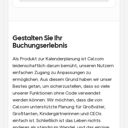
Arbeitsabläufe
Automatisieren Sie die Planung und Erinnerungen
Blog
Bleiben Sie auf dem Laufenden über die neuesten 
Gestalten Sie Ihr 
Nachrichten und Updates.
Supercharged Planung mit KI-gestützten Anrufen
Buchungserlebnis
Sofortige Besprechungen
Treffen Sie sich in wenigen Minuten mit Kunden
Als Produkt zur Kalenderplanung ist Cal.com 
leidenschaftlich darum bemüht, unseren Nutzern 
Dynamische Gruppenlinks
einfachen Zugang zu Anpassungen zu 
Nahtlos Meetings mit mehreren Personen buchen
ermöglichen. Aus diesem Grund haben wir unser 
Bestes getan, um sicherzustellen, dass so viele 
Webhooks
unserer Funktionen ohne Code verwendet 
Erhalten Sie eine Benachrichtigung, wenn etwas 
passiert
werden können. Wir möchten, dass die von 
Cal.com unterstützte Planung für Großväter, 
Großtanten, Kindergärtnerinnen und CEOs 
einfach ist. Schließlich ist das Leben nichts 
anderes als ständig im Wandel, und das einzige 