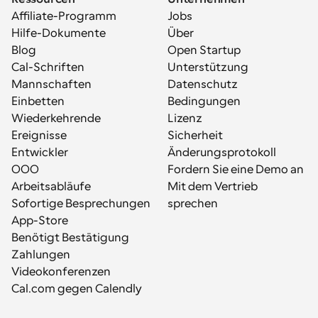
Affiliate-Programm
Jobs
Hilfe-Dokumente
Über
Blog
Open Startup
Cal-Schriften
Unterstützung
Mannschaften
Datenschutz
Einbetten
Bedingungen
Wiederkehrende 
Lizenz
Ereignisse
Sicherheit
Entwickler
Änderungsprotokoll
OOO
Fordern Sie eine Demo an
Arbeitsabläufe
Mit dem Vertrieb 
Sofortige Besprechungen
sprechen
App-Store
Benötigt Bestätigung
Zahlungen
Videokonferenzen
Cal.com gegen Calendly