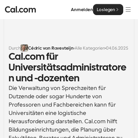
Anmelden
Loslegen
Lösungen
Lösungen
Durch
Cédric van Ravesteijn
Alle Kategorien
04.06.2025
Cal.com für 
Nach Teamgröße
Enterprise
Universitätsadministratore
Für Einzelpersonen
Persönliche Terminplanung einfach gemacht
n und -dozenten
Cal.ai
Die Verwaltung von Sprechzeiten für 
Für Teams
Kollaborative Planung für Gruppen
Dutzende oder sogar Hunderte von 
Entwickler
Professoren und Fachbereichen kann für 
Für Entwickler
Universitäten eine logistische 
Entwicklerdokumentation
Ressourcen
Leistungsstarke Funktionen und Integrationen
Dokumentation für die Cal.com-Plattform
Herausforderung darstellen. Cal.com hilft 
API
Bildungseinrichtungen, die Planung über 
Preisgestaltung
API
Für Unternehmen
Erstellen Sie Ihre eigenen Integrationen mit unserer 