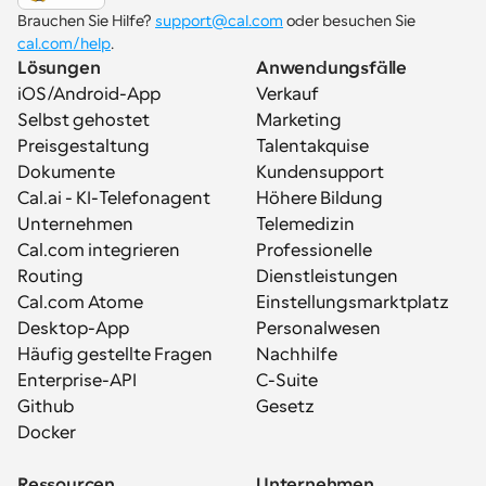
Brauchen Sie Hilfe? 
support@cal.com
 oder besuchen Sie 
cal.com/help
.
Lösungen
Anwendungsfälle
iOS/Android-App
Verkauf
Selbst gehostet
Marketing
Preisgestaltung
Talentakquise
Dokumente
Kundensupport
Cal.ai - KI-Telefonagent
Höhere Bildung
Unternehmen
Telemedizin
Cal.com integrieren
Professionelle 
Routing
Dienstleistungen
Cal.com Atome
Einstellungsmarktplatz
Desktop-App
Personalwesen
Häufig gestellte Fragen
Nachhilfe
Enterprise-API
C-Suite
Github
Gesetz
Docker
Ressourcen
Unternehmen