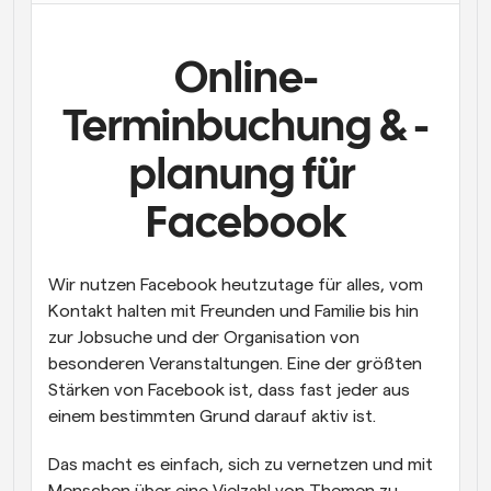
Arbeitsabläufe
Automatisieren Sie die Planung und Erinnerungen
Online-
Blog
Terminbuchung & -
Bleiben Sie auf dem Laufenden über die neuesten 
Nachrichten und Updates.
planung für 
Supercharged Planung mit KI-gestützten Anrufen
Sofortige Besprechungen
Facebook
Treffen Sie sich in wenigen Minuten mit Kunden
Dynamische Gruppenlinks
Wir nutzen Facebook heutzutage für alles, vom 
Nahtlos Meetings mit mehreren Personen buchen
Kontakt halten mit Freunden und Familie bis hin 
zur Jobsuche und der Organisation von 
Webhooks
Erhalten Sie eine Benachrichtigung, wenn etwas 
besonderen Veranstaltungen. Eine der größten 
passiert
Stärken von Facebook ist, dass fast jeder aus 
einem bestimmten Grund darauf aktiv ist.
Das macht es einfach, sich zu vernetzen und mit 