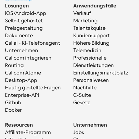
Lösungen
Anwendungsfälle
iOS/Android-App
Verkauf
Selbst gehostet
Marketing
Preisgestaltung
Talentakquise
Dokumente
Kundensupport
Cal.ai - KI-Telefonagent
Höhere Bildung
Unternehmen
Telemedizin
Cal.com integrieren
Professionelle 
Routing
Dienstleistungen
Cal.com Atome
Einstellungsmarktplatz
Desktop-App
Personalwesen
Häufig gestellte Fragen
Nachhilfe
Enterprise-API
C-Suite
Github
Gesetz
Docker
Ressourcen
Unternehmen
Affiliate-Programm
Jobs