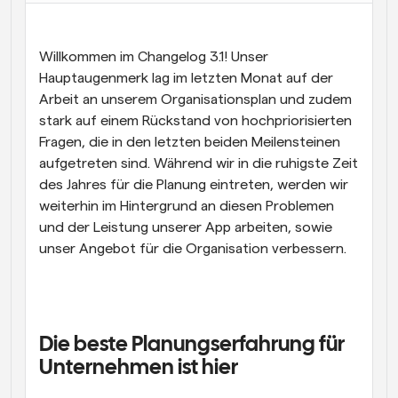
Arbeitsabläufe
Automatisieren Sie die Planung und Erinnerungen
Willkommen im Changelog 3.1! Unser 
Hauptaugenmerk lag im letzten Monat auf der 
Blog
Arbeit an unserem Organisationsplan und zudem 
Bleiben Sie auf dem Laufenden über die neuesten 
Nachrichten und Updates.
stark auf einem Rückstand von hochpriorisierten 
Supercharged Planung mit KI-gestützten Anrufen
Fragen, die in den letzten beiden Meilensteinen 
Sofortige Besprechungen
aufgetreten sind. Während wir in die ruhigste Zeit 
Treffen Sie sich in wenigen Minuten mit Kunden
des Jahres für die Planung eintreten, werden wir 
weiterhin im Hintergrund an diesen Problemen 
Dynamische Gruppenlinks
und der Leistung unserer App arbeiten, sowie 
Nahtlos Meetings mit mehreren Personen buchen
unser Angebot für die Organisation verbessern.
Webhooks
Erhalten Sie eine Benachrichtigung, wenn etwas 
passiert
Die beste Planungserfahrung für 
Unternehmen ist hier