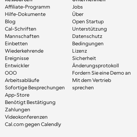
Affiliate-Programm
Jobs
Hilfe-Dokumente
Über
Blog
Open Startup
Cal-Schriften
Unterstützung
Mannschaften
Datenschutz
Einbetten
Bedingungen
Wiederkehrende 
Lizenz
Ereignisse
Sicherheit
Entwickler
Änderungsprotokoll
OOO
Fordern Sie eine Demo an
Arbeitsabläufe
Mit dem Vertrieb 
Sofortige Besprechungen
sprechen
App-Store
Benötigt Bestätigung
Zahlungen
Videokonferenzen
Cal.com gegen Calendly