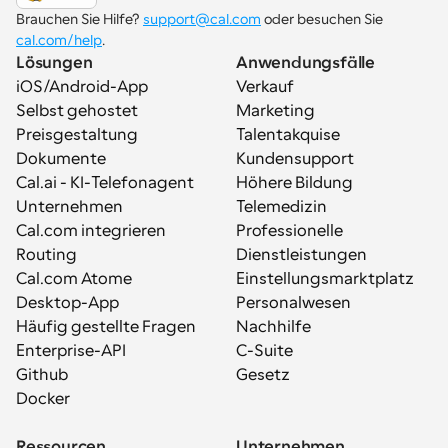
Brauchen Sie Hilfe? 
support@cal.com
 oder besuchen Sie 
cal.com/help
.
Lösungen
Anwendungsfälle
iOS/Android-App
Verkauf
Selbst gehostet
Marketing
Preisgestaltung
Talentakquise
Dokumente
Kundensupport
Cal.ai - KI-Telefonagent
Höhere Bildung
Unternehmen
Telemedizin
Cal.com integrieren
Professionelle 
Routing
Dienstleistungen
Cal.com Atome
Einstellungsmarktplatz
Desktop-App
Personalwesen
Häufig gestellte Fragen
Nachhilfe
Enterprise-API
C-Suite
Github
Gesetz
Docker
Ressourcen
Unternehmen