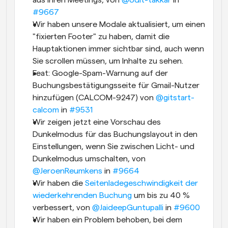
aus Ihren Meetings, von 
@Udit-takkar
 in 
#9667
Wir haben unsere Modale aktualisiert, um einen 
"fixierten Footer" zu haben, damit die 
Hauptaktionen immer sichtbar sind, auch wenn 
Sie scrollen müssen, um Inhalte zu sehen.
Feat: Google-Spam-Warnung auf der 
Buchungsbestätigungsseite für Gmail-Nutzer 
hinzufügen (CALCOM-9247) von 
@gitstart-
calcom
 in 
#9531
Wir zeigen jetzt eine Vorschau des 
Dunkelmodus für das Buchungslayout in den 
Einstellungen, wenn Sie zwischen Licht- und 
Dunkelmodus umschalten, von 
@JeroenReumkens
 in 
#9664
Wir haben die 
Seitenladegeschwindigkeit der 
wiederkehrenden Buchung
 um bis zu 40 % 
verbessert, von 
@JaideepGuntupalli
 in 
#9600
Wir haben ein Problem behoben, bei dem 