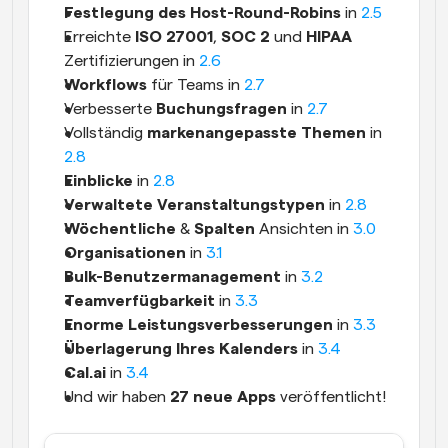
Festlegung des Host-Round-Robins
 in 
2.5
Erreichte 
ISO 27001
, 
SOC 2
 und 
HIPAA
Zertifizierungen in 
2.6
Workflows
 für Teams in 
2.7
Verbesserte 
Buchungsfragen
 in 
2.7
Vollständig 
markenangepasste Themen
 in 
2.8
Einblicke
 in 
2.8
Verwaltete Veranstaltungstypen
 in 
2.8
Wöchentliche
 & 
Spalten
 Ansichten in 
3.0
Organisationen
 in 
3.1
Bulk-Benutzermanagement
 in 
3.2
Teamverfügbarkeit
 in 
3.3
Enorme Leistungsverbesserungen
 in 
3.3
Überlagerung Ihres Kalenders
 in 
3.4
Cal.ai
 in 
3.4
Und wir haben 
27 neue Apps
 veröffentlicht!