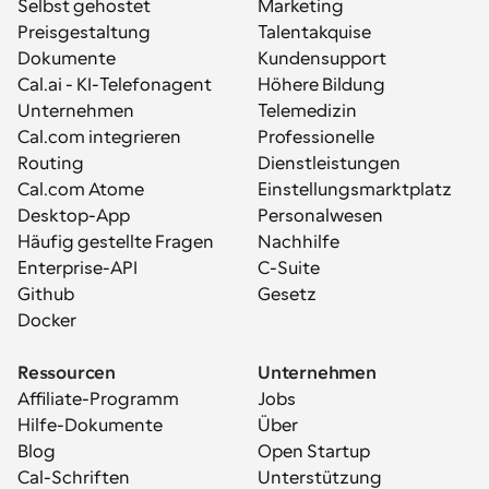
Selbst gehostet
Marketing
Preisgestaltung
Talentakquise
Dokumente
Kundensupport
Cal.ai - KI-Telefonagent
Höhere Bildung
Unternehmen
Telemedizin
Cal.com integrieren
Professionelle 
Routing
Dienstleistungen
Cal.com Atome
Einstellungsmarktplatz
Desktop-App
Personalwesen
Häufig gestellte Fragen
Nachhilfe
Enterprise-API
C-Suite
Github
Gesetz
Docker
Ressourcen
Unternehmen
Affiliate-Programm
Jobs
Hilfe-Dokumente
Über
Blog
Open Startup
Cal-Schriften
Unterstützung