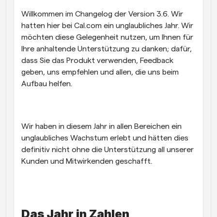
Willkommen im Changelog der Version 3.6. Wir 
Arbeitsabläufe
Automatisieren Sie die Planung und Erinnerungen
hatten hier bei Cal.com ein unglaubliches Jahr. Wir 
möchten diese Gelegenheit nutzen, um Ihnen für 
Blog
Ihre anhaltende Unterstützung zu danken; dafür, 
Bleiben Sie auf dem Laufenden über die neuesten 
dass Sie das Produkt verwenden, Feedback 
Nachrichten und Updates.
geben, uns empfehlen und allen, die uns beim 
Supercharged Planung mit KI-gestützten Anrufen
Aufbau helfen.
Sofortige Besprechungen
Treffen Sie sich in wenigen Minuten mit Kunden
Dynamische Gruppenlinks
Wir haben in diesem Jahr in allen Bereichen ein 
Nahtlos Meetings mit mehreren Personen buchen
unglaubliches Wachstum erlebt und hätten dies 
definitiv nicht ohne die Unterstützung all unserer 
Webhooks
Erhalten Sie eine Benachrichtigung, wenn etwas 
Kunden und Mitwirkenden geschafft.
passiert
Das Jahr in Zahlen