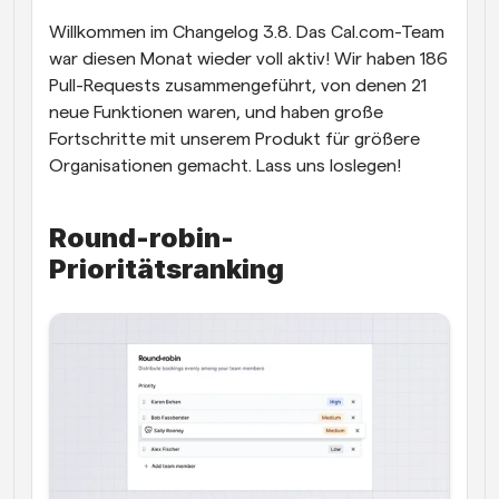
Willkommen im Changelog 3.8. Das Cal.com-Team 
Arbeitsabläufe
Automatisieren Sie die Planung und Erinnerungen
war diesen Monat wieder voll aktiv! Wir haben 186 
Pull-Requests zusammengeführt, von denen 21 
Blog
neue Funktionen waren, und haben große 
Bleiben Sie auf dem Laufenden über die neuesten 
Fortschritte mit unserem Produkt für größere 
Nachrichten und Updates.
Organisationen gemacht. Lass uns loslegen!
Supercharged Planung mit KI-gestützten Anrufen
Sofortige Besprechungen
Treffen Sie sich in wenigen Minuten mit Kunden
Round-robin-
Prioritätsranking
Dynamische Gruppenlinks
Nahtlos Meetings mit mehreren Personen buchen
Webhooks
Erhalten Sie eine Benachrichtigung, wenn etwas 
passiert