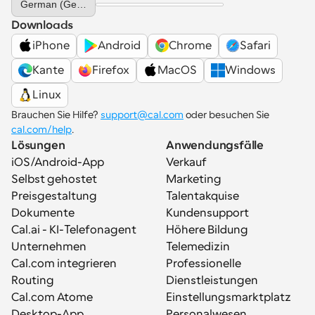
German (Germany)
Downloads
iPhone
Android
Chrome
Safari
Kante
Firefox
MacOS
Windows
Linux
Brauchen Sie Hilfe? 
support@cal.com
 oder besuchen Sie 
cal.com/help
.
Lösungen
Anwendungsfälle
iOS/Android-App
Verkauf
Selbst gehostet
Marketing
Preisgestaltung
Talentakquise
Dokumente
Kundensupport
Cal.ai - KI-Telefonagent
Höhere Bildung
Unternehmen
Telemedizin
Cal.com integrieren
Professionelle 
Routing
Dienstleistungen
Cal.com Atome
Einstellungsmarktplatz
Desktop-App
Personalwesen