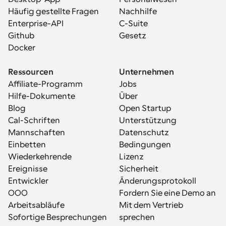
Häufig gestellte Fragen
Nachhilfe
Enterprise-API
C-Suite
Github
Gesetz
Docker
Ressourcen
Unternehmen
Affiliate-Programm
Jobs
Hilfe-Dokumente
Über
Blog
Open Startup
Cal-Schriften
Unterstützung
Mannschaften
Datenschutz
Einbetten
Bedingungen
Wiederkehrende 
Lizenz
Ereignisse
Sicherheit
Entwickler
Änderungsprotokoll
OOO
Fordern Sie eine Demo an
Arbeitsabläufe
Mit dem Vertrieb 
Sofortige Besprechungen
sprechen