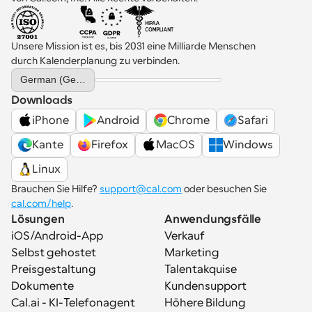
Unsere Mission ist es, bis 2031 eine Milliarde Menschen 
durch Kalenderplanung zu verbinden.
Select Language
German (Germany)
Downloads
iPhone
Android
Chrome
Safari
Kante
Firefox
MacOS
Windows
Linux
Brauchen Sie Hilfe? 
support@cal.com
 oder besuchen Sie 
cal.com/help
.
Lösungen
Anwendungsfälle
iOS/Android-App
Verkauf
Selbst gehostet
Marketing
Preisgestaltung
Talentakquise
Dokumente
Kundensupport
Cal.ai - KI-Telefonagent
Höhere Bildung