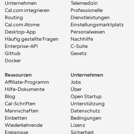
Unternehmen
Telemedizin
Cal.com integrieren
Professionelle 
Routing
Dienstleistungen
Cal.com Atome
Einstellungsmarktplatz
Desktop-App
Personalwesen
Häufig gestellte Fragen
Nachhilfe
Enterprise-API
C-Suite
Github
Gesetz
Docker
Ressourcen
Unternehmen
Affiliate-Programm
Jobs
Hilfe-Dokumente
Über
Blog
Open Startup
Cal-Schriften
Unterstützung
Mannschaften
Datenschutz
Einbetten
Bedingungen
Wiederkehrende 
Lizenz
Ereignisse
Sicherheit