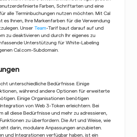
nutzerdefinierte Farben, Schriftarten und eine 
ür alle Terminbuchungen nutzen möchten. Mit Cal 
cht es Ihnen, Ihre Markenfarben für die Verwendung 
zulegen. Unser 
Team
-Tarif baut darauf auf und 
m zu deaktivieren und durch Ihr eigenes zu 
mfassende Unterstützung für White-Labeling 
 eigenen Cal.com-Subdomain.
rungen
icht unterschiedliche Bedürfnisse. Einige 
tionen, während andere Optionen für erweiterte 
tigen. Einige Organisationen benötigen 
Integration von Web 3-Token erleichtern. Bei 
m all diese Bedürfnisse und mehr zu adressieren, 
nktionen zu überfordern. Die Art und Weise, wie 
teht darin, modulare Anpassungen anzubieten. 
n und Integrationen verfügbar haben, ist ein 