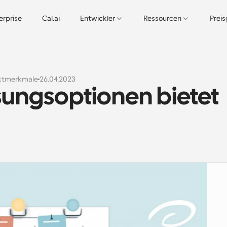
erprise
Cal.ai
Entwickler
Ressourcen
Prei
ktmerkmale
26.04.2023
ngsoptionen bietet 