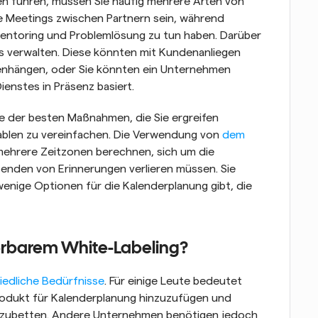
n führen, müssen Sie häufig mehrere Arten von 
e Meetings zwischen Partnern sein, während 
Mentoring und Problemlösung zu tun haben. Darüber 
s verwalten. Diese könnten mit Kundenanliegen 
hängen, oder Sie könnten ein Unternehmen 
ienstes in Präsenz basiert.
ne der besten Maßnahmen, die Sie ergreifen 
blen zu vereinfachen. Die Verwendung von 
dem 
mehrere Zeitzonen berechnen, sich um die 
nden von Erinnerungen verlieren müssen. Sie 
wenige Optionen für die Kalenderplanung gibt, die 
ierbarem White-Labeling? 
iedliche Bedürfnisse
. Für einige Leute bedeutet 
rodukt für Kalenderplanung hinzuzufügen und 
inzubetten. Andere Unternehmen benötigen jedoch 