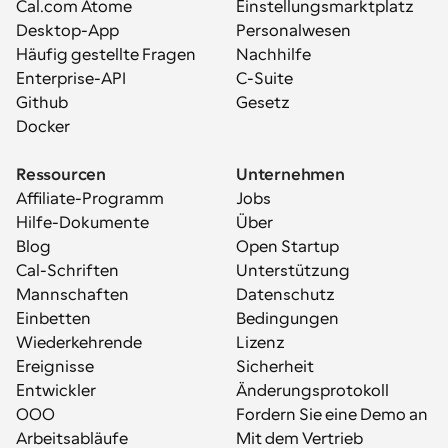
Cal.com Atome
Einstellungsmarktplatz
Desktop-App
Personalwesen
Häufig gestellte Fragen
Nachhilfe
Enterprise-API
C-Suite
Github
Gesetz
Docker
Ressourcen
Unternehmen
Affiliate-Programm
Jobs
Hilfe-Dokumente
Über
Blog
Open Startup
Cal-Schriften
Unterstützung
Mannschaften
Datenschutz
Einbetten
Bedingungen
Wiederkehrende 
Lizenz
Ereignisse
Sicherheit
Entwickler
Änderungsprotokoll
OOO
Fordern Sie eine Demo an
Arbeitsabläufe
Mit dem Vertrieb 