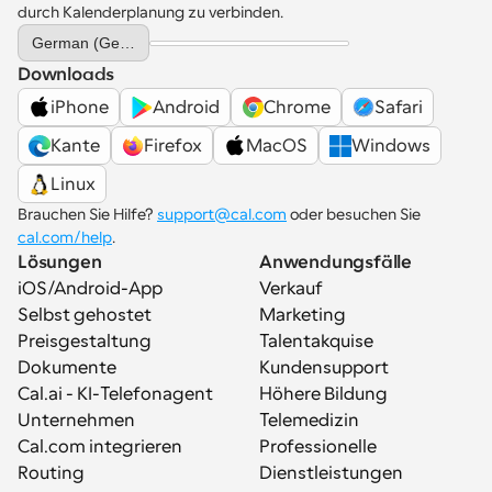
durch Kalenderplanung zu verbinden.
Select Language
German (Germany)
Downloads
iPhone
Android
Chrome
Safari
Kante
Firefox
MacOS
Windows
Linux
Brauchen Sie Hilfe? 
support@cal.com
 oder besuchen Sie 
cal.com/help
.
Lösungen
Anwendungsfälle
iOS/Android-App
Verkauf
Selbst gehostet
Marketing
Preisgestaltung
Talentakquise
Dokumente
Kundensupport
Cal.ai - KI-Telefonagent
Höhere Bildung
Unternehmen
Telemedizin
Cal.com integrieren
Professionelle 
Routing
Dienstleistungen