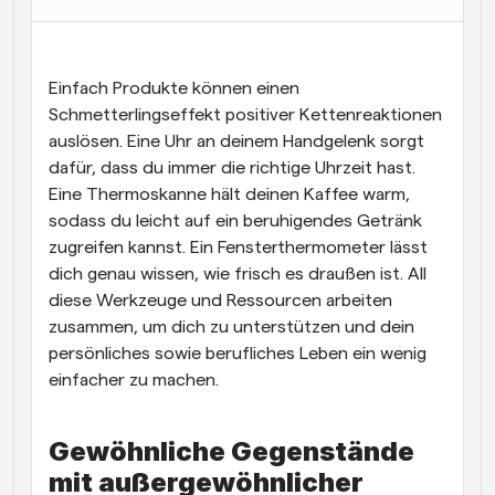
Arbeitsabläufe
Automatisieren Sie die Planung und Erinnerungen
Einfach Produkte können einen 
Blog
Schmetterlingseffekt positiver Kettenreaktionen 
Bleiben Sie auf dem Laufenden über die neuesten 
auslösen. Eine Uhr an deinem Handgelenk sorgt 
Nachrichten und Updates.
dafür, dass du immer die richtige Uhrzeit hast. 
Supercharged Planung mit KI-gestützten Anrufen
Eine Thermoskanne hält deinen Kaffee warm, 
Sofortige Besprechungen
Treffen Sie sich in wenigen Minuten mit Kunden
sodass du leicht auf ein beruhigendes Getränk 
zugreifen kannst. Ein Fensterthermometer lässt 
dich genau wissen, wie frisch es draußen ist. All 
Dynamische Gruppenlinks
Nahtlos Meetings mit mehreren Personen buchen
diese Werkzeuge und Ressourcen arbeiten 
zusammen, um dich zu unterstützen und dein 
Webhooks
persönliches sowie berufliches Leben ein wenig 
Erhalten Sie eine Benachrichtigung, wenn etwas 
einfacher zu machen.
passiert
Gewöhnliche Gegenstände 
mit außergewöhnlicher 