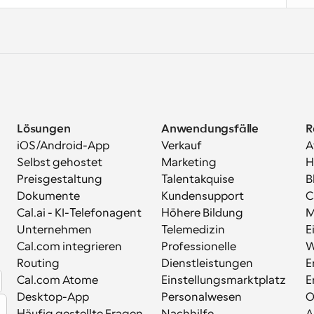
Lösungen
Anwendungsfälle
R
iOS/Android-App
Verkauf
A
Selbst gehostet
Marketing
H
Preisgestaltung
Talentakquise
B
Dokumente
Kundensupport
C
Cal.ai - KI-Telefonagent
Höhere Bildung
M
Unternehmen
Telemedizin
E
Cal.com integrieren
Professionelle 
W
Routing
Dienstleistungen
E
Cal.com Atome
Einstellungsmarktplatz
E
Desktop-App
Personalwesen