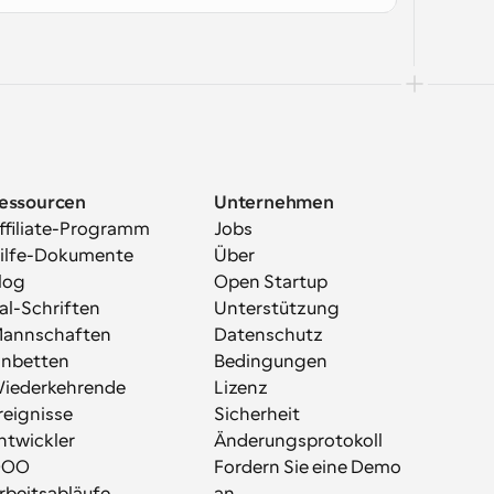
essourcen
Unternehmen
ffiliate-Programm
Jobs
ilfe-Dokumente
Über
log
Open Startup
al-Schriften
Unterstützung
annschaften
Datenschutz
inbetten
Bedingungen
iederkehrende 
Lizenz
reignisse
Sicherheit
ntwickler
Änderungsprotokoll
OOO
Fordern Sie eine Demo 