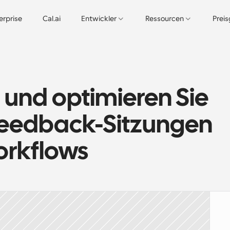
erprise
Cal.ai
Entwickler
Ressourcen
Prei
und optimieren Sie 
Feedback-Sitzungen 
orkflows