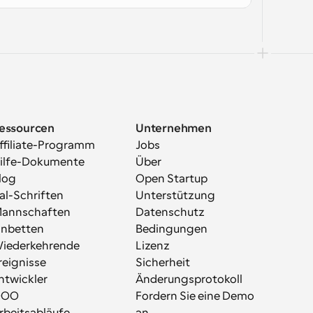
essourcen
Unternehmen
ffiliate-Programm
Jobs
ilfe-Dokumente
Über
log
Open Startup
al-Schriften
Unterstützung
annschaften
Datenschutz
inbetten
Bedingungen
iederkehrende 
Lizenz
reignisse
Sicherheit
ntwickler
Änderungsprotokoll
OOO
Fordern Sie eine Demo 