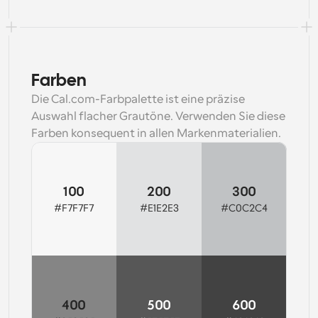
Farben
Die Cal.com-Farbpalette ist eine präzise 
Auswahl flacher Grautöne. Verwenden Sie diese 
Farben konsequent in allen Markenmaterialien.
100
200
300
#F7F7F7
#E1E2E3
#C0C2C4
Copy
Copy
Copy
400
500
600