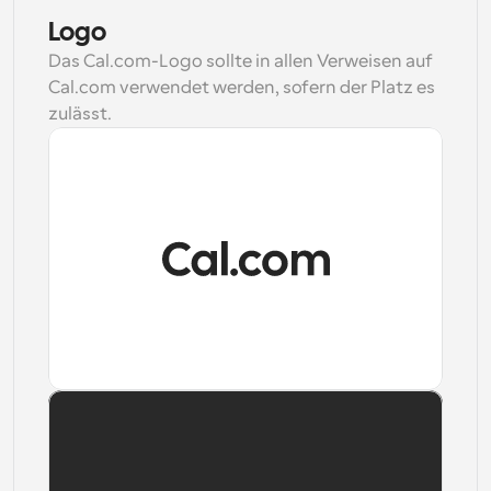
Logo
Arbeitsabläufe
Automatisieren Sie die Planung und Erinnerungen
Das Cal.com-Logo sollte in allen Verweisen auf 
Cal.com verwendet werden, sofern der Platz es 
Blog
zulässt.
Bleiben Sie auf dem Laufenden über die neuesten 
Nachrichten und Updates.
Supercharged Planung mit KI-gestützten Anrufen
Sofortige Besprechungen
Treffen Sie sich in wenigen Minuten mit Kunden
Download
Dynamische Gruppenlinks
Nahtlos Meetings mit mehreren Personen buchen
Webhooks
Erhalten Sie eine Benachrichtigung, wenn etwas 
passiert
Download