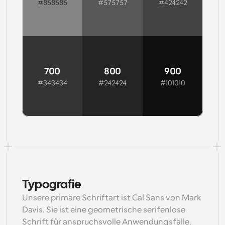
#858585
#575757
#424242
Copy
Copy
Copy
700
800
900
#343434
#242424
#101010
Copy
Copy
Copy
Typografie
Unsere primäre Schriftart ist Cal Sans von Mark 
Davis. Sie ist eine geometrische serifenlose 
Schrift für anspruchsvolle Anwendungsfälle. 