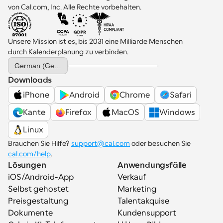
von Cal.com, Inc. Alle Rechte vorbehalten.
Unsere Mission ist es, bis 2031 eine Milliarde Menschen 
durch Kalenderplanung zu verbinden.
Select Language
German (Germany)
Downloads
iPhone
Android
Chrome
Safari
Kante
Firefox
MacOS
Windows
Linux
Brauchen Sie Hilfe? 
support@cal.com
 oder besuchen Sie 
cal.com/help
.
Lösungen
Anwendungsfälle
iOS/Android-App
Verkauf
Selbst gehostet
Marketing
Preisgestaltung
Talentakquise
Dokumente
Kundensupport