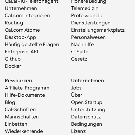
Cal.ai - KI-Telefonagent
Höhere Bildung
Unternehmen
Telemedizin
Cal.com integrieren
Professionelle 
Routing
Dienstleistungen
Cal.com Atome
Einstellungsmarktplatz
Desktop-App
Personalwesen
Häufig gestellte Fragen
Nachhilfe
Enterprise-API
C-Suite
Github
Gesetz
Docker
Ressourcen
Unternehmen
Affiliate-Programm
Jobs
Hilfe-Dokumente
Über
Blog
Open Startup
Cal-Schriften
Unterstützung
Mannschaften
Datenschutz
Einbetten
Bedingungen
Wiederkehrende 
Lizenz