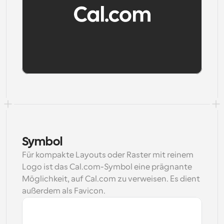
Download
Download
Symbol
Für kompakte Layouts oder Raster mit reinem 
Logo ist das Cal.com-Symbol eine prägnante 
Möglichkeit, auf Cal.com zu verweisen. Es dient 
außerdem als Favicon.