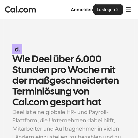
Anmelden
Loslegen
Lösungen
Lösungen
Nach Teamgröße
Wie Deel über 6.000 
Enterprise
Für Einzelpersonen
Stunden pro Woche mit 
Persönliche Terminplanung einfach gemacht
Cal.ai
der maßgeschneiderten 
Für Teams
Terminlösung von 
Kollaborative Planung für Gruppen
Entwickler
Cal.com gespart hat
Deel ist eine globale HR- und Payroll-
Für Entwickler
Entwicklerdokumentation
Ressourcen
Leistungsstarke Funktionen und Integrationen
Dokumentation für die Cal.com-Plattform
Plattform, die Unternehmen dabei hilft, 
API
Mitarbeiter und Auftragnehmer in vielen 
Preisgestaltung
API
Für Unternehmen
Erstellen Sie Ihre eigenen Integrationen mit unserer 
Ländern einzustellen, zu bezahlen und zu 