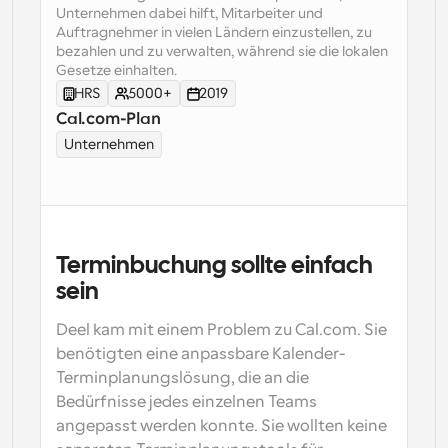
Unternehmen dabei hilft, Mitarbeiter und 
Auftragnehmer in vielen Ländern einzustellen, zu 
Arbeitsabläufe
bezahlen und zu verwalten, während sie die lokalen 
Automatisieren Sie die Planung und Erinnerungen
Gesetze einhalten.
HRS
5000+
2019
Blog
Bleiben Sie auf dem Laufenden über die neuesten 
Cal.com-Plan
Nachrichten und Updates.
Unternehmen
Supercharged Planung mit KI-gestützten Anrufen
Sofortige Besprechungen
Treffen Sie sich in wenigen Minuten mit Kunden
Dynamische Gruppenlinks
Terminbuchung sollte einfach 
Nahtlos Meetings mit mehreren Personen buchen
sein
Webhooks
Deel kam mit einem Problem zu Cal.com. Sie 
Erhalten Sie eine Benachrichtigung, wenn etwas 
passiert
benötigten eine anpassbare Kalender-
Terminplanungslösung, die an die 
Bedürfnisse jedes einzelnen Teams 
angepasst werden konnte. Sie wollten keine 