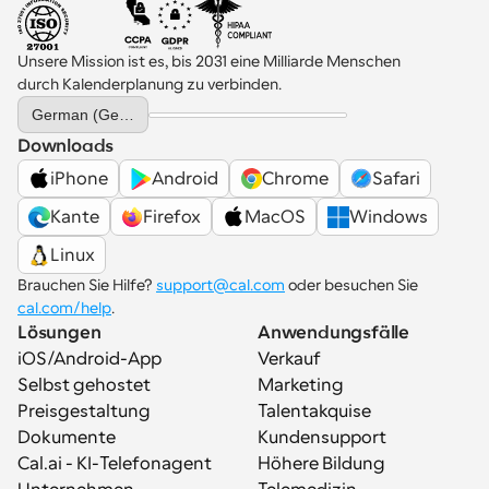
Unsere Mission ist es, bis 2031 eine Milliarde Menschen 
durch Kalenderplanung zu verbinden.
Select Language
German (Germany)
Downloads
iPhone
Android
Chrome
Safari
Kante
Firefox
MacOS
Windows
Linux
Brauchen Sie Hilfe? 
support@cal.com
 oder besuchen Sie 
cal.com/help
.
Lösungen
Anwendungsfälle
iOS/Android-App
Verkauf
Selbst gehostet
Marketing
Preisgestaltung
Talentakquise
Dokumente
Kundensupport
Cal.ai - KI-Telefonagent
Höhere Bildung