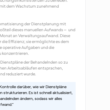
uchungsinkonsistenzen zu beheben. 
e mit dem Wachstum zunehmend 
omatisierung der Dienstplanung mit 
roßteil dieses manuellen Aufwands — und 
o Monat an Verwaltungsaufwand. Diese 
 die Effizienz; sie ermöglichte es dem 
e operative Aufgaben und die 
 konzentrieren.
t, Dienstpläne der Behandelnden so zu 
schen Arbeitsabläufen entsprachen, 
nd reduziert wurde.
 Kontrolle darüber, wie wir Dienstpläne 
trukturieren. Es ist schnell aktualisiert, 
andelnden ändern, sodass wir alles 
ufwand.“