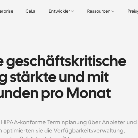
erprise
Cal.ai
Entwickler
Ressourcen
Prei
 geschäftskritische 
 stärkte und mit 
unden pro Monat 
e, HIPAA-konforme Terminplanung über Anbieter und 
optimierten sie die Verfügbarkeitsverwaltung, 