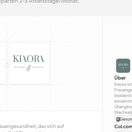
 sparten 2-3 Arbeitstage/Monat.
Über
Kiaora is
Frauenges
bioident
konzentr
Übergäng
Wechselj
Gesun
auengesundheit, das sich auf 
Cal.co