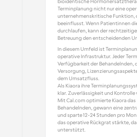
bioidentische Hormonersatztherapie
Terminplanung nicht nur eine operat
unternehmenskritische Funktion, d
beeinflusst. Wenn Patientinnen d
durchlaufen, kann der rechtzeitige
Betreuung den entscheidenden U
In diesem Umfeld ist Terminplanun
operative Infrastruktur. Jeder Te
Verfügbarkeit der Behandelnden, 
Versorgung, Lizenzierungsaspekte
dem Umsatzfluss.
Als Kiaora ihre Terminplanungssys
klar. Zuverlässigkeit und Kontroll
Mit Cal.com optimierte Kiaora da
Behandelnden, gewann eine zentra
und sparte 12-24 Stunden pro Mon
das operative Rückgrat stärkte, d
unterstützt.