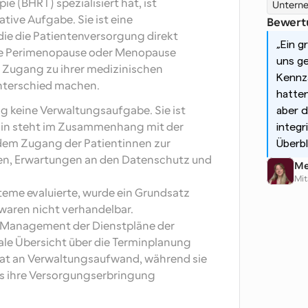
 (BHRT) spezialisiert hat, ist 
Untern
ive Aufgabe. Sie ist eine 
Bewert
ie die Patientenversorgung direkt 
„Ein g
ie Perimenopause oder Menopause 
uns ge
 Zugang zu ihrer medizinischen 
Kennza
nterschied machen.
hatten
g keine Verwaltungsaufgabe. Sie ist 
aber d
rmin steht im Zusammenhang mit der 
integr
dem Zugang der Patientinnen zur 
Überbl
n, Erwartungen an den Datenschutz und 
Me
Mit
teme evaluierte, wurde ein Grundsatz 
e waren nicht verhandelbar.
s Management der Dienstpläne der 
le Übersicht über die Terminplanung 
at an Verwaltungsaufwand, während sie 
as ihre Versorgungserbringung 