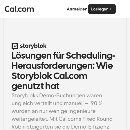
Anmelden
Loslegen
Lösungen
Lösungen
Nach Teamgröße
Lösungen für Scheduling-
Enterprise
Für Einzelpersonen
Herausforderungen: Wie 
Persönliche Terminplanung einfach gemacht
Cal.ai
Storyblok Cal.com 
Für Teams
genutzt hat
Kollaborative Planung für Gruppen
Entwickler
Storybloks Demo-Buchungen waren 
ungleich verteilt und manuell — 90 % 
Für Entwickler
Entwicklerdokumentation
Ressourcen
wurden an nur wenige Ingenieure 
Leistungsstarke Funktionen und Integrationen
Dokumentation für die Cal.com-Plattform
weitergeleitet. Mit Cal.coms Fixed Round 
API
Preisgestaltung
API
Für Unternehmen
Erstellen Sie Ihre eigenen Integrationen mit unserer 
Robin steigerten sie die Demo-Effizienz 