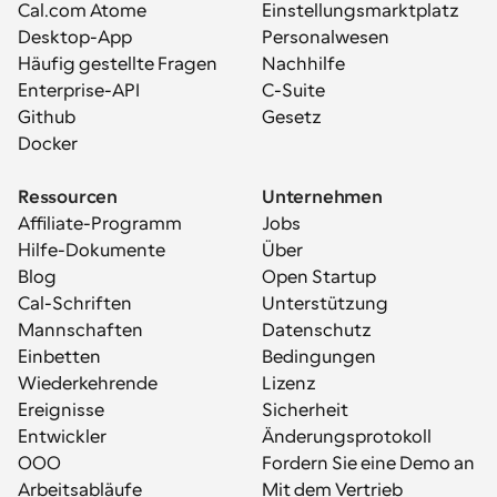
Cal.com Atome
Einstellungsmarktplatz
Desktop-App
Personalwesen
Häufig gestellte Fragen
Nachhilfe
Enterprise-API
C-Suite
Github
Gesetz
Docker
Ressourcen
Unternehmen
Affiliate-Programm
Jobs
Hilfe-Dokumente
Über
Blog
Open Startup
Cal-Schriften
Unterstützung
Mannschaften
Datenschutz
Einbetten
Bedingungen
Wiederkehrende 
Lizenz
Ereignisse
Sicherheit
Entwickler
Änderungsprotokoll
OOO
Fordern Sie eine Demo an
Arbeitsabläufe
Mit dem Vertrieb 