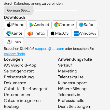
durch Kalenderplanung zu verbinden.
Select Language
German (Germany)
Downloads
iPhone
Android
Chrome
Safari
Kante
Firefox
MacOS
Windows
Linux
Brauchen Sie Hilfe? 
support@cal.com
 oder besuchen Sie 
cal.com/help
.
Lösungen
Anwendungsfälle
iOS/Android-App
Verkauf
Selbst gehostet
Marketing
Preisgestaltung
Talentakquise
Dokumente
Kundensupport
Cal.ai - KI-Telefonagent
Höhere Bildung
Unternehmen
Telemedizin
Cal.com integrieren
Professionelle 
Routing
Dienstleistungen