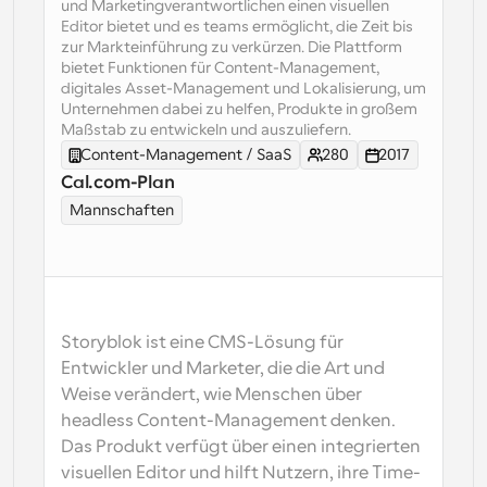
und Marketingverantwortlichen einen visuellen 
Editor bietet und es teams ermöglicht, die Zeit bis 
Arbeitsabläufe
zur Markteinführung zu verkürzen. Die Plattform 
Automatisieren Sie die Planung und Erinnerungen
bietet Funktionen für Content-Management, 
digitales Asset-Management und Lokalisierung, um 
Blog
Unternehmen dabei zu helfen, Produkte in großem 
Bleiben Sie auf dem Laufenden über die neuesten 
Maßstab zu entwickeln und auszuliefern.
Nachrichten und Updates.
Content-Management / SaaS
280
2017
Supercharged Planung mit KI-gestützten Anrufen
Cal.com-Plan
Sofortige Besprechungen
Mannschaften
Treffen Sie sich in wenigen Minuten mit Kunden
Dynamische Gruppenlinks
Nahtlos Meetings mit mehreren Personen buchen
Webhooks
Storyblok ist eine CMS-Lösung für 
Erhalten Sie eine Benachrichtigung, wenn etwas 
Entwickler und Marketer, die die Art und 
passiert
Weise verändert, wie Menschen über 
headless Content-Management denken. 
Das Produkt verfügt über einen integrierten 
visuellen Editor und hilft Nutzern, ihre Time-