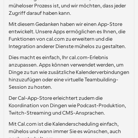
müheloser Prozess ist, und wir möchten, dass jeder 
Arbeitsabläufe
Zugriff darauf haben kann.
Automatisieren Sie die Planung und Erinnerungen
Mit diesem Gedanken haben wir einen App-Store 
Blog
entwickelt. Unsere Apps ermöglichen es Ihnen, die 
Bleiben Sie auf dem Laufenden über die neuesten 
Funktionen von cal.com zu erweitern und die 
Nachrichten und Updates.
Integration anderer Dienste mühelos zu gestalten.
Supercharged Planung mit KI-gestützten Anrufen
Sofortige Besprechungen
Dies macht es einfach, Ihr cal.com-Erlebnis 
Treffen Sie sich in wenigen Minuten mit Kunden
anzupassen. Apps können verwendet werden, um 
Dinge zu tun wie zusätzliche Kalenderverbindungen 
Dynamische Gruppenlinks
hinzuzufügen oder eine virtuelle Teambuilding-
Nahtlos Meetings mit mehreren Personen buchen
Session zu hosten.
Webhooks
Der Cal-App-Store erleichtert zudem die 
Erhalten Sie eine Benachrichtigung, wenn etwas 
Koordination von Dingen wie Podcast-Produktion, 
passiert
Twitch-Streaming und CMS-Ansprachen.
Mit Cal.com ist die Kalenderscheduling einfach, 
mühelos und wann immer Sie es wünschen, auch 