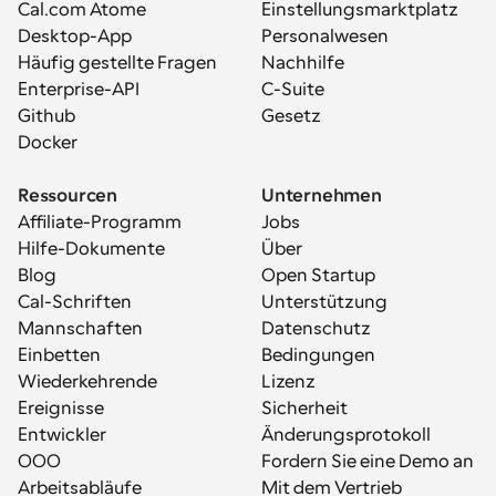
Cal.com Atome
Einstellungsmarktplatz
Desktop-App
Personalwesen
Häufig gestellte Fragen
Nachhilfe
Enterprise-API
C-Suite
Github
Gesetz
Docker
Ressourcen
Unternehmen
Affiliate-Programm
Jobs
Hilfe-Dokumente
Über
Blog
Open Startup
Cal-Schriften
Unterstützung
Mannschaften
Datenschutz
Einbetten
Bedingungen
Wiederkehrende 
Lizenz
Ereignisse
Sicherheit
Entwickler
Änderungsprotokoll
OOO
Fordern Sie eine Demo an
Arbeitsabläufe
Mit dem Vertrieb 