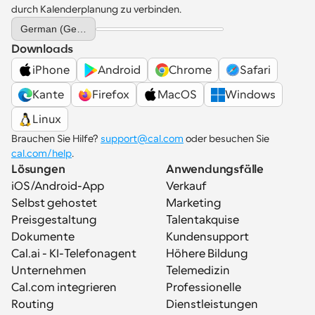
durch Kalenderplanung zu verbinden.
Select Language
German (Germany)
Downloads
iPhone
Android
Chrome
Safari
Kante
Firefox
MacOS
Windows
Linux
Brauchen Sie Hilfe? 
support@cal.com
 oder besuchen Sie 
cal.com/help
.
Lösungen
Anwendungsfälle
iOS/Android-App
Verkauf
Selbst gehostet
Marketing
Preisgestaltung
Talentakquise
Dokumente
Kundensupport
Cal.ai - KI-Telefonagent
Höhere Bildung
Unternehmen
Telemedizin
Cal.com integrieren
Professionelle 
Routing
Dienstleistungen