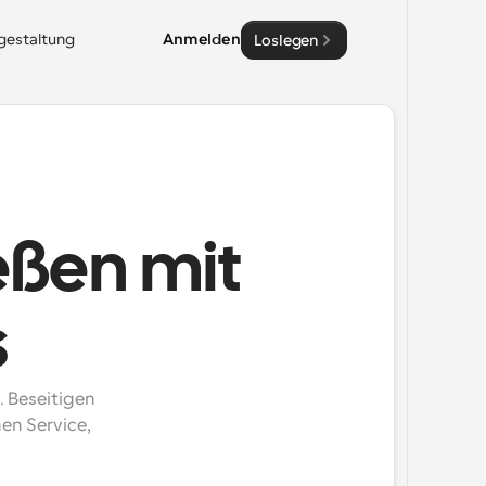
sgestaltung
Anmelden
Loslegen
eßen mit
s
 Beseitigen 
n Service, 