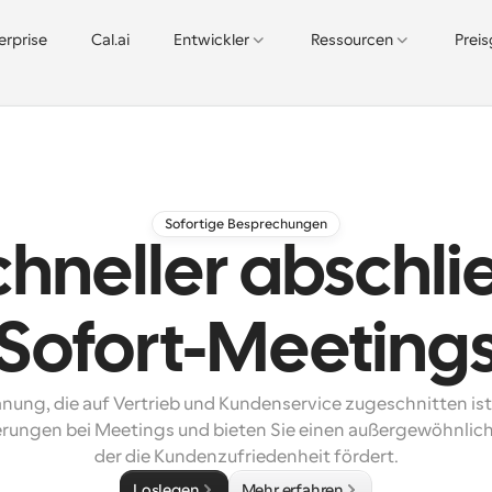
erprise
Cal.ai
Entwickler
Ressourcen
Prei
Sofortige Besprechungen
chneller abschli
Sofort-Meeting
nung, die auf Vertrieb und Kundenservice zugeschnitten ist.
rungen bei Meetings und bieten Sie einen außergewöhnliche
der die Kundenzufriedenheit fördert.
Loslegen
Mehr erfahren