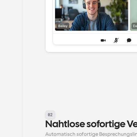
02
Nahtlose sofortige V
Automatisch sofortige Besprechungslink