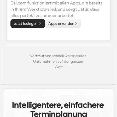
Cal.com funktioniert mit allen Apps, die bereits 
in Ihrem Workflow sind, und sorgt dafür, dass 
alles perfekt zusammenarbeitet.
Jetzt loslegen 
Apps erkunden
Vertraut von schnell wachsenden 
Unternehmen auf der ganzen 
Welt
Intelligentere, einfachere 
Terminplanung