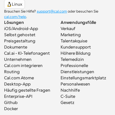
Linux
Brauchen Sie Hilfe? 
support@cal.com
 oder besuchen Sie 
cal.com/help
.
Lösungen
Anwendungsfälle
iOS/Android-App
Verkauf
Selbst gehostet
Marketing
Preisgestaltung
Talentakquise
Dokumente
Kundensupport
Cal.ai - KI-Telefonagent
Höhere Bildung
Unternehmen
Telemedizin
Cal.com integrieren
Professionelle 
Routing
Dienstleistungen
Cal.com Atome
Einstellungsmarktplatz
Desktop-App
Personalwesen
Häufig gestellte Fragen
Nachhilfe
Enterprise-API
C-Suite
Github
Gesetz
Docker