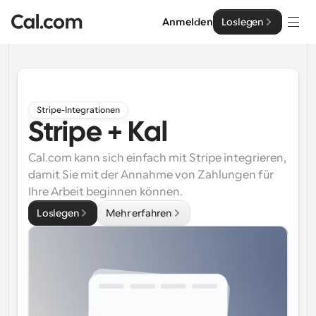
Anmelden
Loslegen
Lösungen
Lösungen
Stripe-Integrationen
Stripe + Kal
Nach Teamgröße
Enterprise
Für Einzelpersonen
Cal.com kann sich einfach mit Stripe integrieren, 
Persönliche Terminplanung einfach gemacht
damit Sie mit der Annahme von Zahlungen für 
Cal.ai
Ihre Arbeit beginnen können.
Für Teams
Loslegen
Mehr erfahren
Kollaborative Planung für Gruppen
Entwickler
Für Entwickler
Entwicklerdokumentation
Ressourcen
Leistungsstarke Funktionen und Integrationen
Dokumentation für die Cal.com-Plattform
API
Preisgestaltung
API
Für Unternehmen
Erstellen Sie Ihre eigenen Integrationen mit unserer 