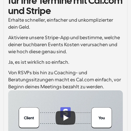
für Ihre Termine mit Cal.com 
Arbeitsabläufe
und Stripe
Automatisieren Sie die Planung und Erinnerungen
Erhalte schneller, einfacher und unkomplizierter 
dein Geld.
Blog
Bleiben Sie auf dem Laufenden über die neuesten 
Aktiviere unsere Stripe-App und bestimme, welche 
Nachrichten und Updates.
deiner buchbaren Events Kosten verursachen und 
Supercharged Planung mit KI-gestützten Anrufen
wie hoch diese genau sind.
Sofortige Besprechungen
Treffen Sie sich in wenigen Minuten mit Kunden
Ja, es ist wirklich so einfach.
Von RSVPs bis hin zu Coaching- und 
Dynamische Gruppenlinks
Nahtlos Meetings mit mehreren Personen buchen
Beratungssitzungen macht es Cal.com einfach, vor 
Beginn deines Meetings bezahlt zu werden.
Webhooks
Erhalten Sie eine Benachrichtigung, wenn etwas 
passiert