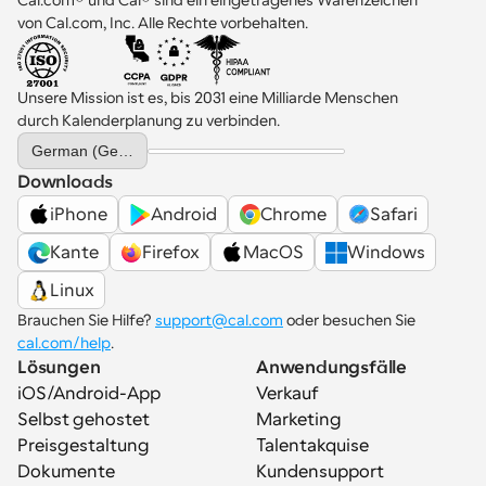
Cal.com® und Cal® sind ein eingetragenes Warenzeichen 
von Cal.com, Inc. Alle Rechte vorbehalten.
Arbeitsabläufe
Automatisieren Sie die Planung und Erinnerungen
Unsere Mission ist es, bis 2031 eine Milliarde Menschen 
Blog
durch Kalenderplanung zu verbinden.
Bleiben Sie auf dem Laufenden über die neuesten 
Select Language
Nachrichten und Updates.
German (Germany)
Supercharged Planung mit KI-gestützten Anrufen
Downloads
Sofortige Besprechungen
Treffen Sie sich in wenigen Minuten mit Kunden
iPhone
Android
Chrome
Safari
Kante
Firefox
MacOS
Windows
Dynamische Gruppenlinks
Linux
Nahtlos Meetings mit mehreren Personen buchen
Brauchen Sie Hilfe? 
support@cal.com
 oder besuchen Sie 
Webhooks
cal.com/help
.
Erhalten Sie eine Benachrichtigung, wenn etwas 
Lösungen
Anwendungsfälle
passiert
iOS/Android-App
Verkauf
Selbst gehostet
Marketing
Preisgestaltung
Talentakquise
Dokumente
Kundensupport