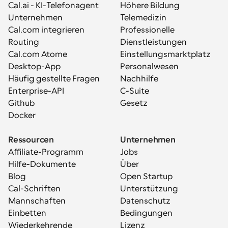
Cal.ai - KI-Telefonagent
Höhere Bildung
Unternehmen
Telemedizin
Cal.com integrieren
Professionelle 
Routing
Dienstleistungen
Cal.com Atome
Einstellungsmarktplatz
Desktop-App
Personalwesen
Häufig gestellte Fragen
Nachhilfe
Enterprise-API
C-Suite
Github
Gesetz
Docker
Ressourcen
Unternehmen
Affiliate-Programm
Jobs
Hilfe-Dokumente
Über
Blog
Open Startup
Cal-Schriften
Unterstützung
Mannschaften
Datenschutz
Einbetten
Bedingungen
Wiederkehrende 
Lizenz