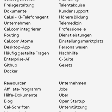
Preisgestaltung
Talentakquise
Dokumente
Kundensupport
Cal.ai - KI-Telefonagent
Höhere Bildung
Unternehmen
Telemedizin
Cal.com integrieren
Professionelle 
Routing
Dienstleistungen
Cal.com Atome
Einstellungsmarktplatz
Desktop-App
Personalwesen
Häufig gestellte Fragen
Nachhilfe
Enterprise-API
C-Suite
Github
Gesetz
Docker
Ressourcen
Unternehmen
Affiliate-Programm
Jobs
Hilfe-Dokumente
Über
Blog
Open Startup
Cal-Schriften
Unterstützung