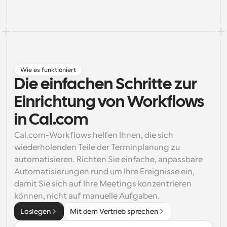
Arbeitsabläufe
Automatisieren Sie die Planung und Erinnerungen
Blog
Bleiben Sie auf dem Laufenden über die neuesten 
Nachrichten und Updates.
Wie es funktioniert
Supercharged Planung mit KI-gestützten Anrufen
Die einfachen Schritte zur 
Sofortige Besprechungen
Einrichtung von Workflows 
Treffen Sie sich in wenigen Minuten mit Kunden
in Cal.com
Dynamische Gruppenlinks
Cal.com-Workflows helfen Ihnen, die sich 
Nahtlos Meetings mit mehreren Personen buchen
wiederholenden Teile der Terminplanung zu 
Webhooks
automatisieren. Richten Sie einfache, anpassbare 
Erhalten Sie eine Benachrichtigung, wenn etwas 
Automatisierungen rund um Ihre Ereignisse ein, 
passiert
damit Sie sich auf Ihre Meetings konzentrieren 
können, nicht auf manuelle Aufgaben.
Loslegen
Mit dem Vertrieb sprechen