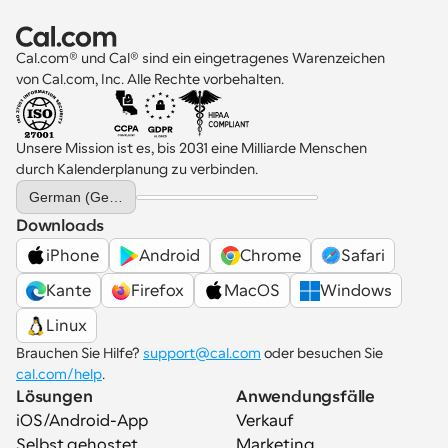
Cal.com® und Cal® sind ein eingetragenes Warenzeichen 
von Cal.com, Inc. Alle Rechte vorbehalten.
Unsere Mission ist es, bis 2031 eine Milliarde Menschen 
durch Kalenderplanung zu verbinden.
Select Language
German (Germany)
Downloads
iPhone
Android
Chrome
Safari
Kante
Firefox
MacOS
Windows
Linux
Brauchen Sie Hilfe? 
support@cal.com
 oder besuchen Sie 
cal.com/help
.
Lösungen
Anwendungsfälle
iOS/Android-App
Verkauf
Selbst gehostet
Marketing