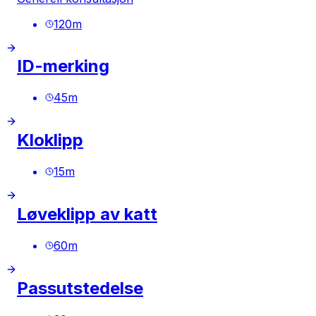
120
m
ID-merking
45
m
Kloklipp
15
m
Løveklipp av katt
60
m
Passutstedelse