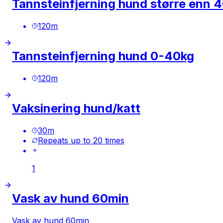
Tannsteinfjerning hund større enn 
120
m
Tannsteinfjerning hund 0-40kg
120
m
Vaksinering hund/katt
30
m
Repeats up to 20 times
1
Vask av hund 60min
Vask av hund 60min