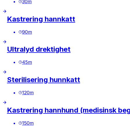
30
m
Kastrering hannkatt
90
m
Ultralyd drektighet
45
m
Sterilisering hunnkatt
120
m
Kastrering hannhund (medisinsk be
150
m