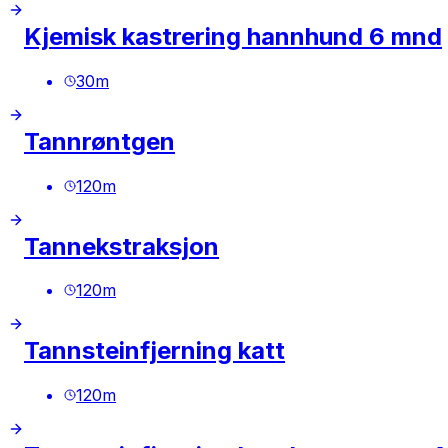
Kjemisk kastrering hannhund 6 mnd
30
m
Tannrøntgen
120
m
Tannekstraksjon
120
m
Tannsteinfjerning katt
120
m