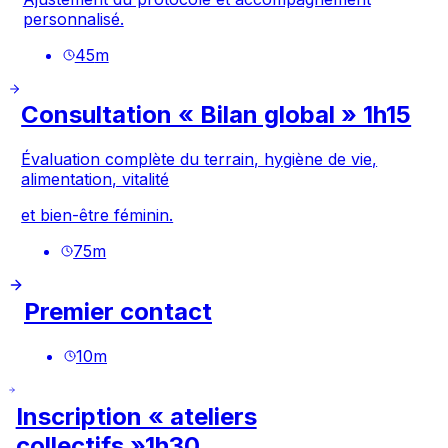
personnalisé.
45
m
Consultation « Bilan global » 1h15
Évaluation complète du terrain, hygiène de vie,
alimentation, vitalité
et bien-être féminin.
75
m
Premier contact
10
m
Inscription « ateliers
collectifs »1h30