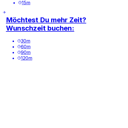
15
m
Möchtest Du mehr Zeit?
Wunschzeit buchen:
30
m
60
m
90
m
120
m