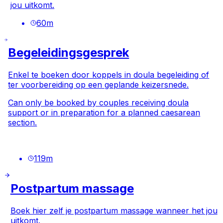
jou uitkomt.
60
m
Begeleidingsgesprek
Enkel te boeken door koppels in doula begeleiding of
ter voorbereiding op een geplande keizersnede.
Can only be booked by couples receiving doula
support or in preparation for a planned caesarean
section.
119
m
Postpartum massage
Boek hier zelf je postpartum massage wanneer het jou
uitkomt.