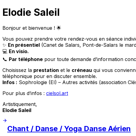
Elodie Saleil
Bonjour et bienvenue ! 🌟
Vous pouvez prendre votre rendez-vous en séance individu
✨
En présentiel
(Canet de Salars, Pont-de-Salars le mard
💻
En visio.
📞
Par téléphone
pour toute demande d’information concer
Choisissez la
prestation
et le
créneau
qui vous convienne
téléphonique pour en discuter ensemble.
Infos :
Sophrologie (EI) – Autres activités (association Clé
Pour plus d’infos :
cielsol.art
Artistiquement,
Elodie Saleil
Chant / Danse / Yoga Danse Aérien