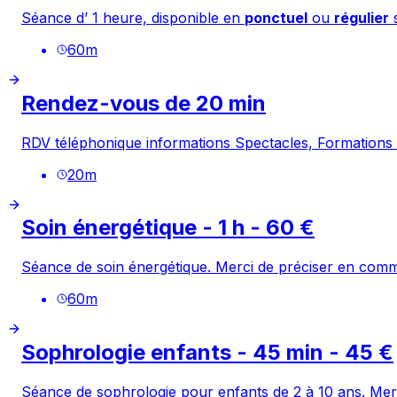
Séance d’ 1 heure, disponible en
ponctuel
ou
régulier
s
60
m
Rendez-vous de 20 min
RDV téléphonique informations Spectacles, Formations e
20
m
Soin énergétique - 1 h - 60 €
Séance de soin énergétique. Merci de préciser en comm
60
m
Sophrologie enfants - 45 min - 45 €
Séance de sophrologie pour enfants de 2 à 10 ans. Mer