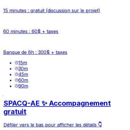
15 minutes :
gratuit (discussion sur le projet)
60 minutes :
60$ + taxes
Banque de 6h
: 300$ + taxes
15
m
30
m
45
m
60
m
90
m
SPACQ-AE ✨ Accompagnement
gratuit
Défiler vers le bas pour afficher les détails
👇