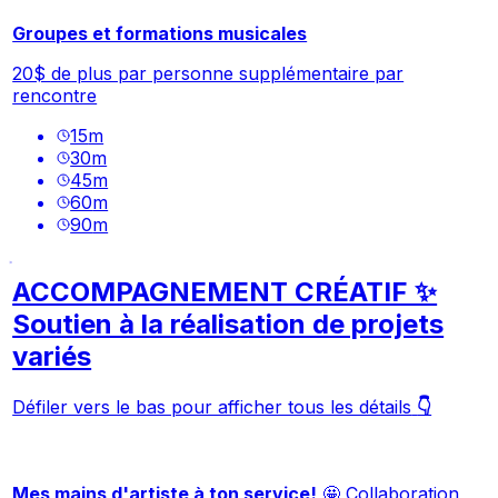
Groupes et formations musicales
20$ de plus par personne supplémentaire par
rencontre
15
m
30
m
45
m
60
m
90
m
ACCOMPAGNEMENT CRÉATIF ✨
Soutien à la réalisation de projets
variés
Défiler vers le bas pour afficher tous les détails
👇
Mes mains d'artiste à ton service!
🤩 Collaboration