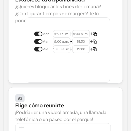
¿Quieres bloquear los fines de semana? 
¿Configurar tiempos de margen? Te lo 
ponemos fácil.
Mon
8:30 a. m.
5:00 p. m.
Mar
9:00 a.m.
18:30
Mié
10:00 a. m.
19:00
03
Elige cómo reunirte
¡Podría ser una videollamada, una llamada 
telefónica o un paseo por el parque!