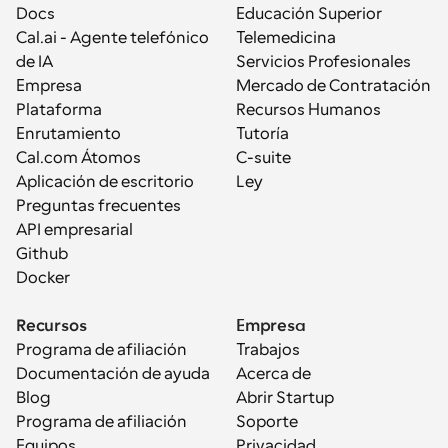
Docs
Educación Superior
Cal.ai - Agente telefónico 
Telemedicina
de IA
Servicios Profesionales
Empresa
Mercado de Contratación
Plataforma
Recursos Humanos
Enrutamiento
Tutoría
Cal.com Átomos
C-suite
Aplicación de escritorio
Ley
Preguntas frecuentes
API empresarial
Github
Docker
Recursos
Empresa
Programa de afiliación
Trabajos
Documentación de ayuda
Acerca de
Blog
Abrir Startup
Programa de afiliación
Soporte
Equipos
Privacidad