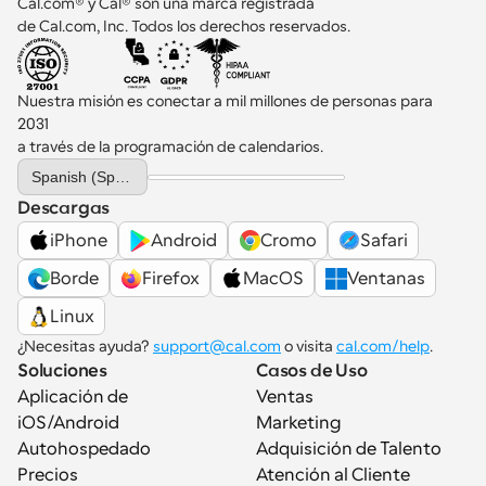
Cal.com® y Cal® son una marca registrada 
de Cal.com, Inc. Todos los derechos reservados.
Nuestra misión es conectar a mil millones de personas para 
2031 
a través de la programación de calendarios.
Select Language
Spanish (Spain)
Descargas
iPhone
Android
Cromo
Safari
Borde
Firefox
MacOS
Ventanas
Linux
¿Necesitas ayuda? 
support@cal.com
 o visita 
cal.com/help
.
Soluciones
Casos de Uso
Aplicación de 
Ventas
iOS/Android
Marketing
Autohospedado
Adquisición de Talento
Precios
Atención al Cliente