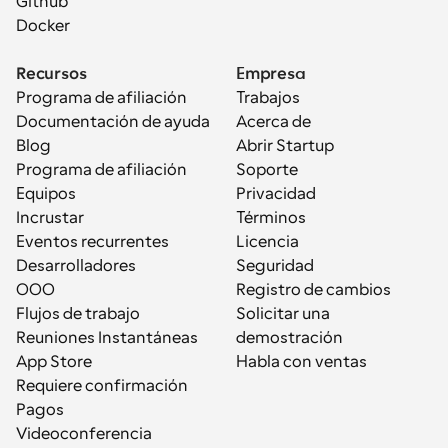
Github
Docker
Recursos
Empresa
Programa de afiliación
Trabajos
Documentación de ayuda
Acerca de
Blog
Abrir Startup
Programa de afiliación
Soporte
Equipos
Privacidad
Incrustar
Términos
Eventos recurrentes
Licencia
Desarrolladores
Seguridad
OOO
Registro de cambios
Flujos de trabajo
Solicitar una 
Reuniones Instantáneas
demostración
App Store
Habla con ventas
Requiere confirmación
Pagos
Videoconferencia