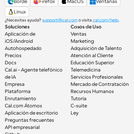
Borde
Firefox
MacOS
Ventanas
Linux
¿Necesitas ayuda? 
support@cal.com
 o visita 
cal.com/help
.
Soluciones
Casos de Uso
Aplicación de 
Ventas
iOS/Android
Marketing
Autohospedado
Adquisición de Talento
Precios
Atención al Cliente
Docs
Educación Superior
Cal.ai - Agente telefónico 
Telemedicina
de IA
Servicios Profesionales
Empresa
Mercado de Contratación
Plataforma
Recursos Humanos
Enrutamiento
Tutoría
Cal.com Átomos
C-suite
Aplicación de escritorio
Ley
Preguntas frecuentes
API empresarial