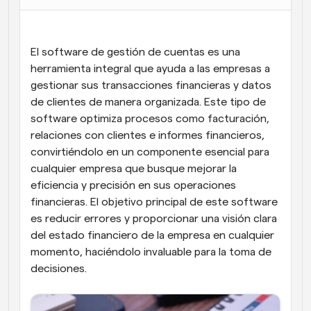
Flujos de trabajo
Automatiza la programación y los recordatorios
El software de gestión de cuentas es una 
Blog
herramienta integral que ayuda a las empresas a 
Mantente al día con las últimas noticias y 
gestionar sus transacciones financieras y datos 
Programación potenciadda con llamadas 
actualizaciones
impulsadas por IA
de clientes de manera organizada. Este tipo de 
software optimiza procesos como facturación, 
Reuniones Instantáneas
relaciones con clientes e informes financieros, 
Reúnete con clientes en minutos
convirtiéndolo en un componente esencial para 
cualquier empresa que busque mejorar la 
Enlaces de Grupo Dinámico
eficiencia y precisión en sus operaciones 
Reserva reuniones de forma fluida con varias personas
financieras. El objetivo principal de este software 
es reducir errores y proporcionar una visión clara 
Webhooks
del estado financiero de la empresa en cualquier 
Recibe notificaciones cuando ocurra algo
momento, haciéndolo invaluable para la toma de 
decisiones.