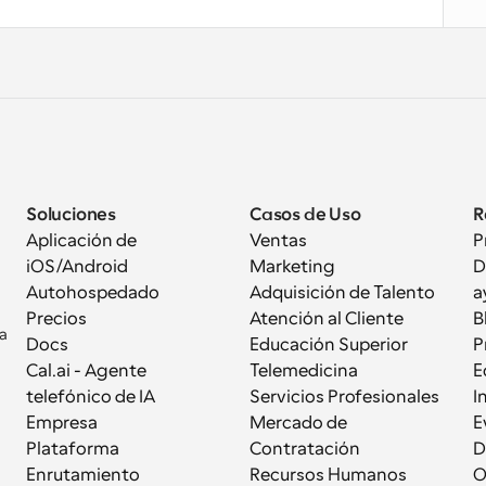
Soluciones
Casos de Uso
R
Aplicación de 
Ventas
P
iOS/Android
Marketing
D
Autohospedado
Adquisición de Talento
a
Precios
Atención al Cliente
B
a 
Docs
Educación Superior
P
Cal.ai - Agente 
Telemedicina
E
telefónico de IA
Servicios Profesionales
I
Empresa
Mercado de 
E
Plataforma
Contratación
D
Enrutamiento
Recursos Humanos