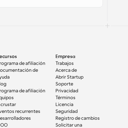
ecursos
Empresa
rograma de afiliación
Trabajos
ocumentación de 
Acerca de
yuda
Abrir Startup
log
Soporte
rograma de afiliación
Privacidad
quipos
Términos
ncrustar
Licencia
ventos recurrentes
Seguridad
esarrolladores
Registro de cambios
OOO
Solicitar una 