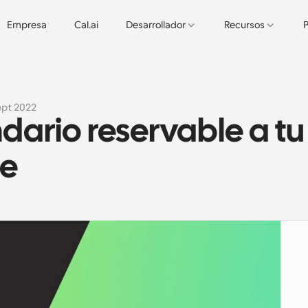
Empresa
Cal.ai
Desarrollador
Recursos
P
ept 2022
ario reservable a tu 
ee