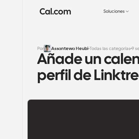
Soluciones
Por
Assantewa Heubi
Todas las categorías
9 s
Añade un calend
perfil de Linktr