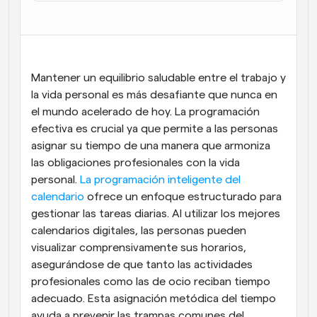
Flujos de trabajo
Automatiza la programación y los recordatorios
Blog
Mantener un equilibrio saludable entre el trabajo y 
Mantente al día con las últimas noticias y 
Programación potenciadda con llamadas 
actualizaciones
la vida personal es más desafiante que nunca en 
impulsadas por IA
el mundo acelerado de hoy. La programación 
Reuniones Instantáneas
efectiva es crucial ya que permite a las personas 
Reúnete con clientes en minutos
asignar su tiempo de una manera que armoniza 
las obligaciones profesionales con la vida 
Enlaces de Grupo Dinámico
personal. 
La programación inteligente del 
Reserva reuniones de forma fluida con varias personas
calendario
 ofrece un enfoque estructurado para 
gestionar las tareas diarias. Al utilizar los mejores 
Webhooks
calendarios digitales, las personas pueden 
Recibe notificaciones cuando ocurra algo
visualizar comprensivamente sus horarios, 
asegurándose de que tanto las actividades 
profesionales como las de ocio reciban tiempo 
adecuado. Esta asignación metódica del tiempo 
ayuda a prevenir las trampas comunes del 