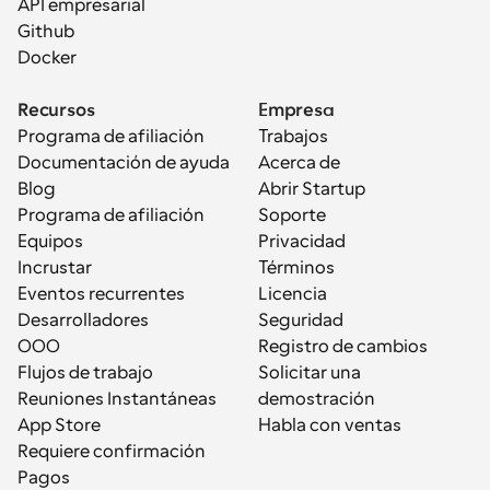
API empresarial
Github
Docker
Recursos
Empresa
Programa de afiliación
Trabajos
Documentación de ayuda
Acerca de
Blog
Abrir Startup
Programa de afiliación
Soporte
Equipos
Privacidad
Incrustar
Términos
Eventos recurrentes
Licencia
Desarrolladores
Seguridad
OOO
Registro de cambios
Flujos de trabajo
Solicitar una 
Reuniones Instantáneas
demostración
App Store
Habla con ventas
Requiere confirmación
Pagos