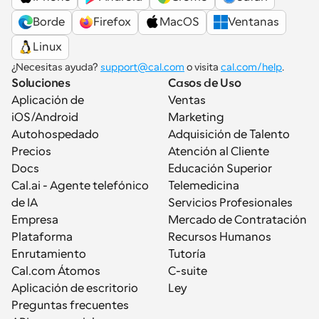
Borde
Firefox
MacOS
Ventanas
Linux
¿Necesitas ayuda? 
support@cal.com
 o visita 
cal.com/help
.
Soluciones
Casos de Uso
Aplicación de 
Ventas
iOS/Android
Marketing
Autohospedado
Adquisición de Talento
Precios
Atención al Cliente
Docs
Educación Superior
Cal.ai - Agente telefónico 
Telemedicina
de IA
Servicios Profesionales
Empresa
Mercado de Contratación
Plataforma
Recursos Humanos
Enrutamiento
Tutoría
Cal.com Átomos
C-suite
Aplicación de escritorio
Ley
Preguntas frecuentes