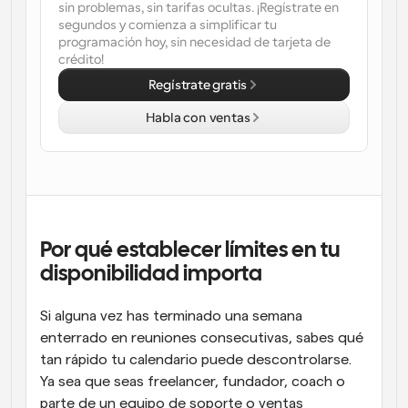
sin problemas, sin tarifas ocultas. ¡Regístrate en 
segundos y comienza a simplificar tu 
Flujos de trabajo
programación hoy, sin necesidad de tarjeta de 
Automatiza la programación y los recordatorios
crédito!
Regístrate gratis
Blog
Mantente al día con las últimas noticias y 
Programación potenciadda con llamadas 
Habla con ventas
actualizaciones
impulsadas por IA
Reuniones Instantáneas
Reúnete con clientes en minutos
Enlaces de Grupo Dinámico
Reserva reuniones de forma fluida con varias personas
Por qué establecer límites en tu 
disponibilidad importa
Webhooks
Recibe notificaciones cuando ocurra algo
Si alguna vez has terminado una semana 
enterrado en reuniones consecutivas, sabes qué 
tan rápido tu calendario puede descontrolarse. 
Ya sea que seas freelancer, fundador, coach o 
parte de un equipo de soporte o ventas 