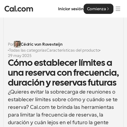
Iniciar sesión
Comienza
Soluciones
Soluciones
Por
Cédric van Ravesteijn
Todas las categorías
Características del producto
Por tamaño del equipo
Empresa
29 may 2025
Cómo establecer límites a 
Para individuos
Programación personal hecha simple
una reserva con frecuencia, 
Cal.ai
duración y reservas futuras
Para Equipos
Programación colaborativa para grupos
Desarrollador
¿Quieres evitar la sobrecarga de reuniones o 
establecer límites sobre cómo y cuándo se te 
Para desarrolladores
Documentación del Desarrollador
Recursos
reserva? Cal.com te brinda las herramientas 
Funciones y integraciones poderosas
Documentación para la plataforma Cal.com
para limitar la frecuencia de reservas, la 
API
Precios
duración y cuán lejos en el futuro la gente 
Para empresas
API
Crea tus propias integraciones con nuestra API pública