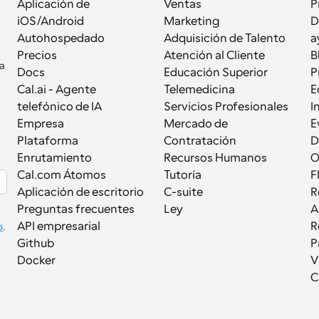
Aplicación de 
Ventas
P
iOS/Android
Marketing
D
Autohospedado
Adquisición de Talento
a
Precios
Atención al Cliente
B
a 
Docs
Educación Superior
P
Cal.ai - Agente 
Telemedicina
E
telefónico de IA
Servicios Profesionales
I
Empresa
Mercado de 
E
Plataforma
Contratación
D
Enrutamiento
Recursos Humanos
Cal.com Átomos
Tutoría
F
Aplicación de escritorio
C-suite
R
Preguntas frecuentes
Ley
A
API empresarial
R
p
.
Github
P
Docker
V
C