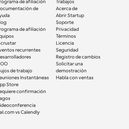
rograma de afiliación
Trabajos
ocumentación de 
Acerca de
yuda
Abrir Startup
log
Soporte
rograma de afiliación
Privacidad
quipos
Términos
ncrustar
Licencia
ventos recurrentes
Seguridad
esarrolladores
Registro de cambios
OOO
Solicitar una 
lujos de trabajo
demostración
euniones Instantáneas
Habla con ventas
pp Store
equiere confirmación
agos
ideoconferencia
al.com vs Calendly