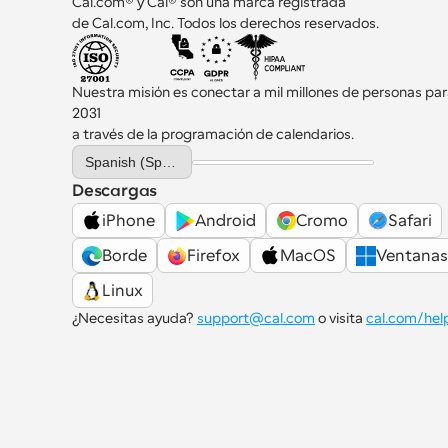
Cal.com® y Cal® son una marca registrada 
de Cal.com, Inc. Todos los derechos reservados.
Nuestra misión es conectar a mil millones de personas par
2031 
a través de la programación de calendarios.
Select Language
Spanish (Spain)
Descargas
iPhone
Android
Cromo
Safari
Borde
Firefox
MacOS
Ventanas
Linux
¿Necesitas ayuda? 
support@cal.com
 o visita 
cal.com/hel