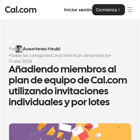
Iniciar sesión
Comienza
Soluciones
Soluciones
Por
Assantewa Heubi
Todas las categorías
Características del producto
Por tamaño del equipo
Empresa
17 ene 2024
Añadiendo miembros al 
Para individuos
Programación personal hecha simple
plan de equipo de Cal.com 
Cal.ai
utilizando invitaciones 
Para Equipos
Programación colaborativa para grupos
Desarrollador
individuales y por lotes
Para desarrolladores
Documentación del Desarrollador
Recursos
Funciones y integraciones poderosas
Documentación para la plataforma Cal.com
API
Precios
Para empresas
API
Crea tus propias integraciones con nuestra API pública