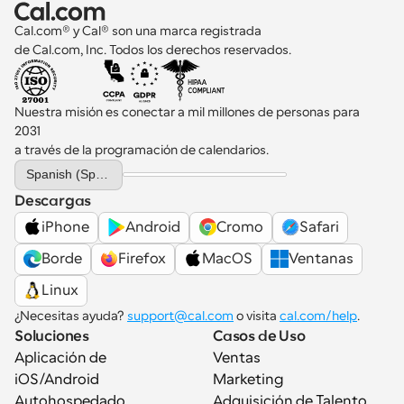
Cal.com® y Cal® son una marca registrada 
de Cal.com, Inc. Todos los derechos reservados.
Nuestra misión es conectar a mil millones de personas para 
2031 
a través de la programación de calendarios.
Select Language
Spanish (Spain)
Descargas
iPhone
Android
Cromo
Safari
Borde
Firefox
MacOS
Ventanas
Linux
¿Necesitas ayuda? 
support@cal.com
 o visita 
cal.com/help
.
Soluciones
Casos de Uso
Aplicación de 
Ventas
iOS/Android
Marketing
Autohospedado
Adquisición de Talento