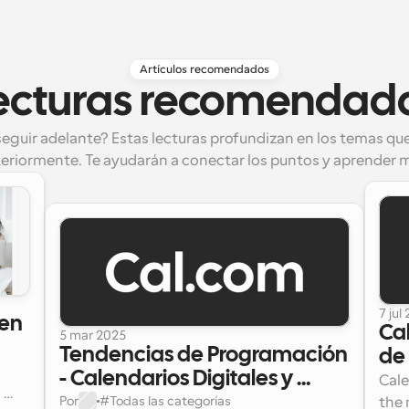
Artículos recomendados
ecturas recomendad
seguir adelante? Estas lecturas profundizan en los temas q
eriormente. Te ayudarán a conectar los puntos y aprender 
7 jul
en 
Cal
5 mar 2025
Tendencias de Programación 
de
- Calendarios Digitales y 
Cale
 
Trabajo | Cal.com
Por
#
Todas las categorías
the 