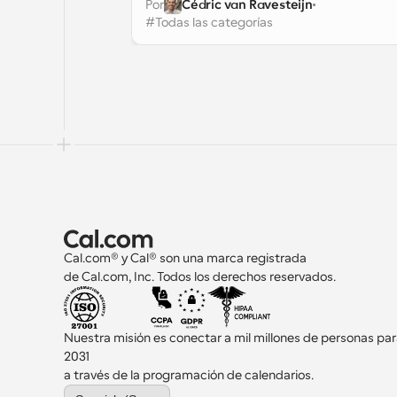
Por
Cédric van Ravesteijn
2026. Te permite consolidar varios ga
#
Todas las categorías
empresariales, como infraestructura y
personal, en un solo costo de suscripci
Además, tus clientes obtienen la 
autonomía para reservar una cita o 
reunión sin tener que hacer una llama
Cal.com® y Cal® son una marca registrada 
de Cal.com, Inc. Todos los derechos reservados.
Nuestra misión es conectar a mil millones de personas par
2031 
a través de la programación de calendarios.
Select Language