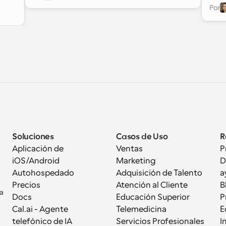
stos 
Por
avai
 
head
ón. 
fare
choo
pers
da.
Choo
can 
expe
Soluciones
Casos de Uso
R
Aplicación de 
Ventas
P
iOS/Android
Marketing
D
Autohospedado
Adquisición de Talento
a
Precios
Atención al Cliente
B
a 
Docs
Educación Superior
P
Cal.ai - Agente 
Telemedicina
E
telefónico de IA
Servicios Profesionales
I