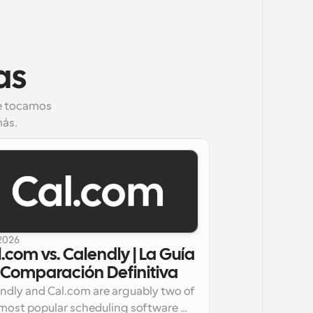
as
ue tocamos
más.
 2026
.com vs. Calendly | La Guía 
 Comparación Definitiva
ndly and Cal.com are arguably two of 
most popular scheduling software 