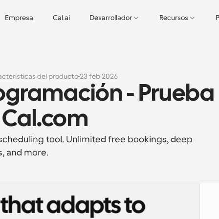
Empresa
Cal.ai
Desarrollador
Recursos
P
cterísticas del producto
23 feb 2026
rogramación - Prueba 
| Cal.com
scheduling tool. Unlimited free bookings, deep 
s, and more.