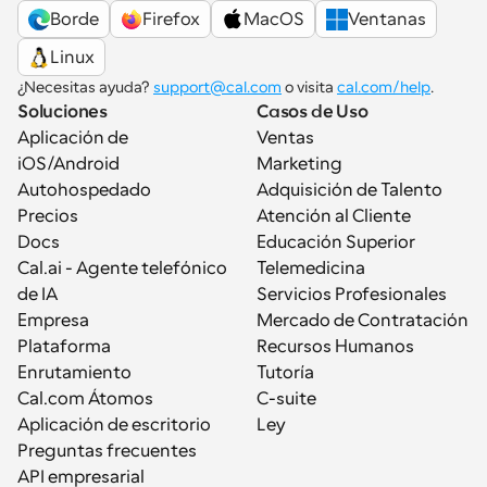
Borde
Firefox
MacOS
Ventanas
Linux
¿Necesitas ayuda? 
support@cal.com
 o visita 
cal.com/help
.
Soluciones
Casos de Uso
Aplicación de 
Ventas
iOS/Android
Marketing
Autohospedado
Adquisición de Talento
Precios
Atención al Cliente
Docs
Educación Superior
Cal.ai - Agente telefónico 
Telemedicina
de IA
Servicios Profesionales
Empresa
Mercado de Contratación
Plataforma
Recursos Humanos
Enrutamiento
Tutoría
Cal.com Átomos
C-suite
Aplicación de escritorio
Ley
Preguntas frecuentes
API empresarial