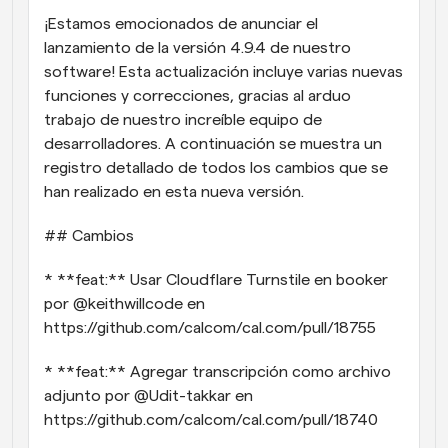
¡Estamos emocionados de anunciar el 
Flujos de trabajo
lanzamiento de la versión 4.9.4 de nuestro 
Automatiza la programación y los recordatorios
software! Esta actualización incluye varias nuevas 
Blog
funciones y correcciones, gracias al arduo 
Mantente al día con las últimas noticias y 
trabajo de nuestro increíble equipo de 
Programación potenciadda con llamadas 
actualizaciones
impulsadas por IA
desarrolladores. A continuación se muestra un 
registro detallado de todos los cambios que se 
Reuniones Instantáneas
han realizado en esta nueva versión.
Reúnete con clientes en minutos
## Cambios
Enlaces de Grupo Dinámico
Reserva reuniones de forma fluida con varias personas
* **feat:** Usar Cloudflare Turnstile en booker 
por @keithwillcode en 
Webhooks
https://github.com/calcom/cal.com/pull/18755
Recibe notificaciones cuando ocurra algo
* **feat:** Agregar transcripción como archivo 
adjunto por @Udit-takkar en 
https://github.com/calcom/cal.com/pull/18740