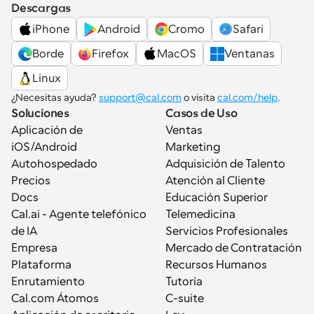
Descargas
iPhone
Android
Cromo
Safari
Borde
Firefox
MacOS
Ventanas
Linux
¿Necesitas ayuda? 
support@cal.com
 o visita 
cal.com/help
.
Soluciones
Casos de Uso
Aplicación de 
Ventas
iOS/Android
Marketing
Autohospedado
Adquisición de Talento
Precios
Atención al Cliente
Docs
Educación Superior
Cal.ai - Agente telefónico 
Telemedicina
de IA
Servicios Profesionales
Empresa
Mercado de Contratación
Plataforma
Recursos Humanos
Enrutamiento
Tutoría
Cal.com Átomos
C-suite