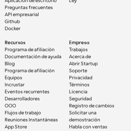
Aplicación de escritorio
Ley
Preguntas frecuentes
API empresarial
Github
Docker
Recursos
Empresa
Programa de afiliación
Trabajos
Documentación de ayuda
Acerca de
Blog
Abrir Startup
Programa de afiliación
Soporte
Equipos
Privacidad
Incrustar
Términos
Eventos recurrentes
Licencia
Desarrolladores
Seguridad
OOO
Registro de cambios
Flujos de trabajo
Solicitar una 
Reuniones Instantáneas
demostración
App Store
Habla con ventas