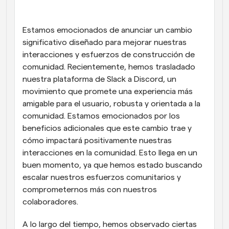
Flujos de trabajo
Automatiza la programación y los recordatorios
Estamos emocionados de anunciar un cambio 
significativo diseñado para mejorar nuestras 
Blog
interacciones y esfuerzos de construcción de 
Mantente al día con las últimas noticias y 
Programación potenciadda con llamadas 
comunidad. Recientemente, hemos trasladado 
actualizaciones
impulsadas por IA
nuestra plataforma de Slack a Discord, un 
Reuniones Instantáneas
movimiento que promete una experiencia más 
Reúnete con clientes en minutos
amigable para el usuario, robusta y orientada a la 
comunidad. Estamos emocionados por los 
Enlaces de Grupo Dinámico
beneficios adicionales que este cambio trae y 
Reserva reuniones de forma fluida con varias personas
cómo impactará positivamente nuestras 
interacciones en la comunidad. Esto llega en un 
Webhooks
buen momento, ya que hemos estado buscando 
Recibe notificaciones cuando ocurra algo
escalar nuestros esfuerzos comunitarios y 
comprometernos más con nuestros 
colaboradores.
A lo largo del tiempo, hemos observado ciertas 