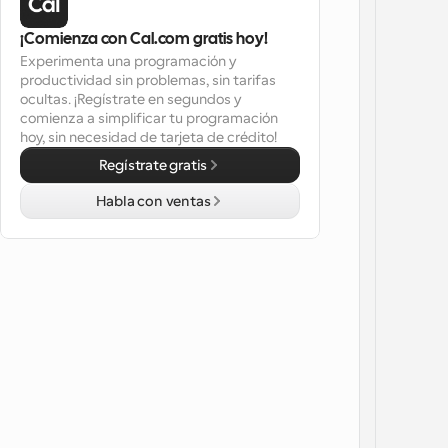
¡Comienza con Cal.com gratis hoy!
Experimenta una programación y 
productividad sin problemas, sin tarifas 
ocultas. ¡Regístrate en segundos y 
comienza a simplificar tu programación 
hoy, sin necesidad de tarjeta de crédito!
Regístrate gratis
Habla con ventas