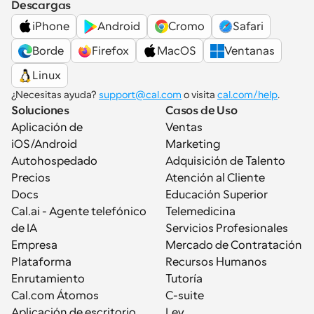
Descargas
iPhone
Android
Cromo
Safari
Borde
Firefox
MacOS
Ventanas
Linux
¿Necesitas ayuda? 
support@cal.com
 o visita 
cal.com/help
.
Soluciones
Casos de Uso
Aplicación de 
Ventas
iOS/Android
Marketing
Autohospedado
Adquisición de Talento
Precios
Atención al Cliente
Docs
Educación Superior
Cal.ai - Agente telefónico 
Telemedicina
de IA
Servicios Profesionales
Empresa
Mercado de Contratación
Plataforma
Recursos Humanos
Enrutamiento
Tutoría
Cal.com Átomos
C-suite
Aplicación de escritorio
Ley