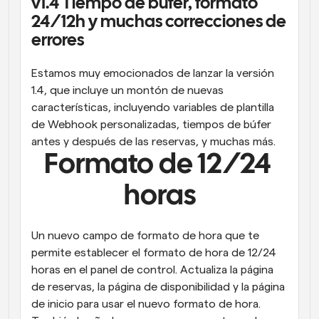
v1.4 Tiempo de búfer, formato 
24/12h y muchas correcciones de 
Flujos de trabajo
Automatiza la programación y los recordatorios
errores
Blog
Estamos muy emocionados de lanzar la versión 
Mantente al día con las últimas noticias y 
Programación potenciadda con llamadas 
1.4, que incluye un montón de nuevas 
actualizaciones
impulsadas por IA
características, incluyendo variables de plantilla 
de Webhook personalizadas, tiempos de búfer 
Reuniones Instantáneas
Reúnete con clientes en minutos
antes y después de las reservas, y muchas más.
Formato de 12/24 
Enlaces de Grupo Dinámico
horas
Reserva reuniones de forma fluida con varias personas
Webhooks
Un nuevo campo de formato de hora que te 
Recibe notificaciones cuando ocurra algo
permite establecer el formato de hora de 12/24 
horas en el panel de control. Actualiza la página 
de reservas, la página de disponibilidad y la página 
de inicio para usar el nuevo formato de hora. 